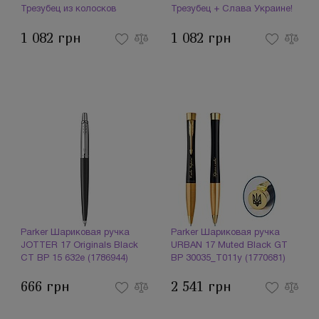
Трезубец из колосков
Трезубец + Слава Украине!
16132_T059b (1778025)
+ Героям Слава!
1 082 грн
1 082 грн
16132_T210b (1778040)
Parker Шариковая ручка
Parker Шариковая ручка
JOTTER 17 Originals Black
URBAN 17 Muted Black GT
CT BP 15 632e (1786944)
BP 30035_T011y (1770681)
666 грн
2 541 грн