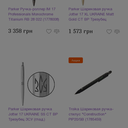
Parker Ручка-роллер IM 17
Parker Шариковая ручка
Professionals Monochrome
Jotter 17 XL UKRAINE Matt
Titanium RB 28 022 (1778008)
Gold CT BP Трезубец
13432_T001b (1778019)
3 358 грн
1 573 грн
Акция
Parker Шариковая ручка
Troika Шариковая ручка-
Jotter 17 UKRAINE SS CT BP
стилус "Construction"
Трезубец ЗСУ (глад.)
PIP20/SB (1785459)
16132_T039t (1778023)