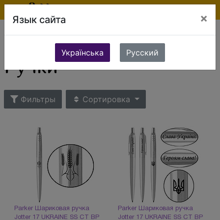
×
Язык сайта
Ювелирные изделия
Сувениры и подарки
Бизнес аксессуары
Ручки
Українська
Русский
Ручки
Фильтры
Сортировка
Parker Шариковая ручка
Parker Шариковая ручка
Jotter 17 UKRAINE SS CT BP
Jotter 17 UKRAINE SS CT BP