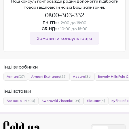
Наш консультант завжди радий допомогти підібрати
товар і відповісти на всі Ваші запитання.
0800-303-332
ПН-ПТ:
з 9:00 до 18:00
СБ-НД:
з 10:00 до 18:00
Замовити консультацію
Інші виробники
Armani
(27)
Armani Exchange
(22)
Azzaro
(36)
Beverly Hills Polo C
Інші вставки
Без каменів
(603)
Swarovski Zirconia
(104)
Діамант
(4)
Кубічний 