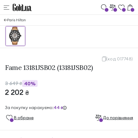
Paris Hilton
(код 017748)
Fame 13181JSB02 (13181JSB02)
3 649
40%
₴
2 202
₴
За покупку нарахуємо:
44
₴
В обране
До порівняння