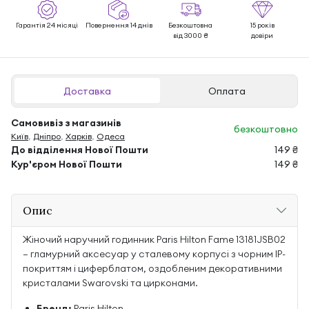
Гарантія 24 місяці
Повернення 14 днів
Безкоштовна
15 років
від 3000 ₴
довіри
Доставка
Оплата
Самовивіз з магазинів
безкоштовно
Київ
,
Дніпро
,
Харків
,
Одеса
До відділення Нової Пошти
149 ₴
Кур'єром Нової Пошти
149 ₴
Опис
Жіночий наручний годинник Paris Hilton Fame 13181JSB02
— гламурний аксесуар у сталевому корпусі з чорним IP-
покриттям і циферблатом, оздобленим декоративними
кристалами Swarovski та цирконами.
Бренд:
Paris Hilton