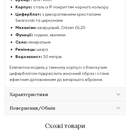
Корпус:
сталь із IP-покриттям чорного кольору
Циферблат:
з декоративними кристалами
Swarovski та цирконами
Механізм:
кварцовий, Citizen GL20
Функції:
години, хвилини
Скло:
мінеральне
Ремінець:
шкіра
Водозахист:
30 метрів
Елегантна модель у темному корпусі з блискучим
циферблатом підкреслить жіночний образ і стане
ефектним доповненням до вечірнього вбрання.
Характеристики
Повернення/Обмін
Схожі товари