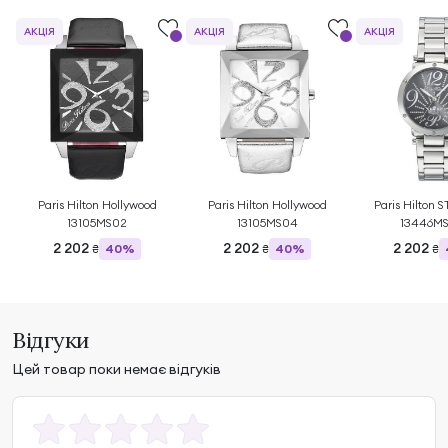
АКЦІЯ
АКЦІЯ
АКЦІЯ
Paris Hilton Hollywood
Paris Hilton Hollywood
Paris Hilton
13105MS02
13105MS04
13446M
2 202
2 202
2 202
40%
40%
₴
₴
₴
Відгуки
Цей товар поки немає відгуків