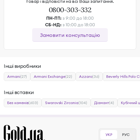
товар і відповісти на всі Ваші запитання.
0800-303-332
ПН-ПТ:
з 9:00 до 18:00
СБ-НД:
з 10:00 до 18:00
Замовити консультацію
Інші виробники
Armani
(27)
Armani Exchange
(22)
Azzaro
(36)
Beverly Hills Polo C
Інші вставки
Без каменів
(603)
Swarovski Zirconia
(104)
Діамант
(4)
Кубічний 
УКР
РУС