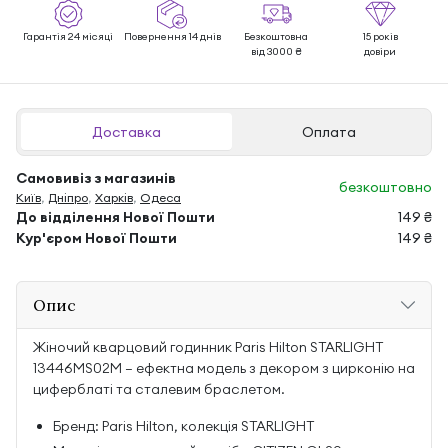
Гарантія 24 місяці
Повернення 14 днів
Безкоштовна
15 років
від 3000 ₴
довіри
Доставка
Оплата
Самовивіз з магазинів
безкоштовно
Київ
,
Дніпро
,
Харків
,
Одеса
До відділення Нової Пошти
149 ₴
Кур'єром Нової Пошти
149 ₴
Опис
Жіночий кварцовий годинник Paris Hilton STARLIGHT
13446MS02M — ефектна модель з декором з цирконію на
циферблаті та сталевим браслетом.
Бренд: Paris Hilton, колекція STARLIGHT