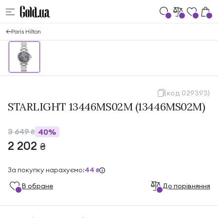
Paris Hilton
(код 029393)
STARLIGHT 13446MS02M (13446MS02M)
3 649
40%
₴
2 202
₴
За покупку нарахуємо:
44
₴
В обране
До порівняння