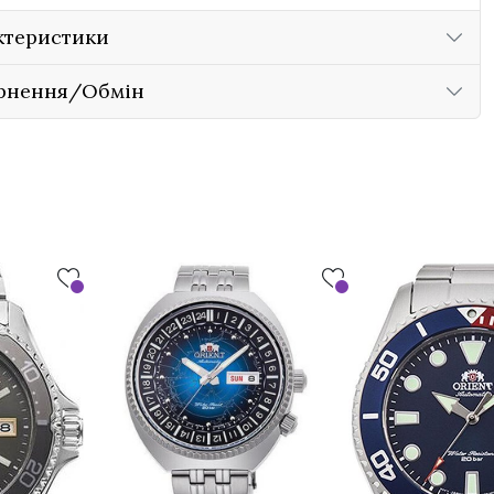
ктеристики
рнення/Обмін