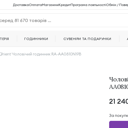
Доставка
Оплата
Магазини
Кредит
Програма лояльності
Обмін / Пове
ТЕРІЯ
ГОДИННИКИ
СУВЕНІРИ ТА ПОДАРУНКИ
Orient Чоловічий годинник RA-AA0810N19B
Чолов
AA081
21 24
За покуп