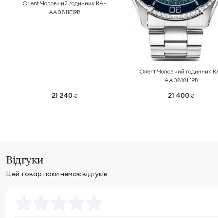
Orient Чоловічий годинник RA-
AA0811E19B
Orient Чоловічий годинник R
AA0818L19B
21 240
21 400
₴
₴
Відгуки
Цей товар поки немає відгуків