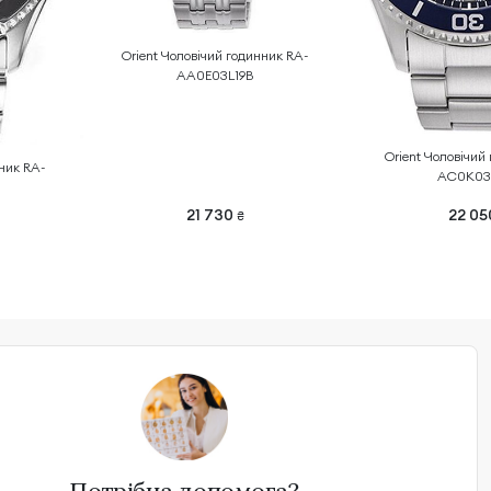
Orient Чоловічий годинник RA-
AA0E03L19B
Orient Чоловічий
нник RA-
AC0K03
21 730
22 0
₴