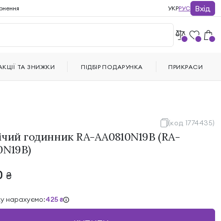
Вхід
рнення
УКР
РУС
АКЦІЇ ТА ЗНИЖКИ
ПІДБІР ПОДАРУНКА
ПРИКРАСИ
(код 1774435)
ічий годинник RA-AA0810N19B (RA-
0N19B)
0
₴
ку нарахуємо:
425
₴