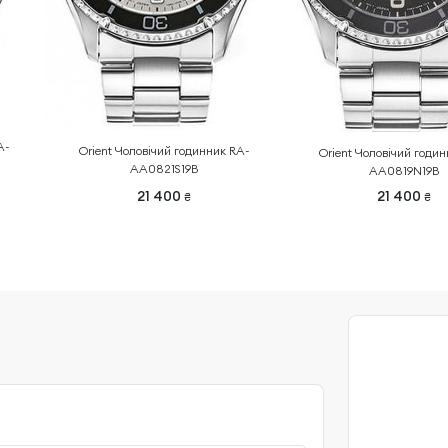
A-
Orient Чоловічий годинник RA-
Orient Чоловічий годи
AA0821S19B
AA0819N19B
21 400
21 400
₴
₴