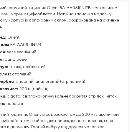
чий наручний годинник Orient RA-AA0810N19B з механічним
змом і чорним циферблатом. Надійна японська модель у
ому корпусі із сапфіровим склом, розрахована на активне
.
нд:
Orient
ель:
RA-AA0810N19B
анізм:
механічний
о:
сапфірове
пус:
сталь, сріблястий
слет:
сталевий
ерблат:
чорний, аналоговий (стрілочний)
озахист:
200 м (дайвінг)
кції:
дата, світлонакопичувальне покриття стрілок і міток
ть:
чоловічі
чний годинник Orient із водозахистом до 200 м і лаконічним
 циферблатом підійде і для повсякденного носіння, і для
ого відпочинку. Гарний вибір у подарунок чоловікові.