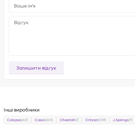
Залишити відгук
Інші виробники
Calypso
(42)
Casio
(401)
Cheetah
(1)
Citizen
(139)
J.Springs
(7)