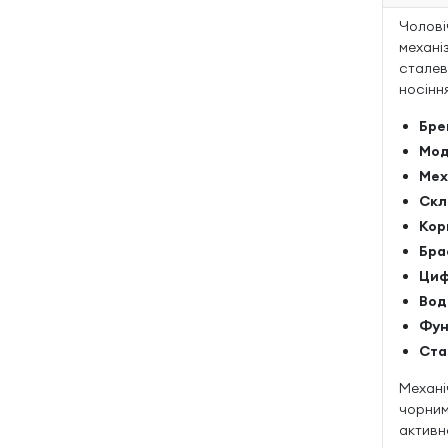
Чолові
механі
сталев
носіння
Бре
Мод
Мех
Скл
Кор
Бра
Циф
Вод
Фун
Ста
Механі
чорним
активн