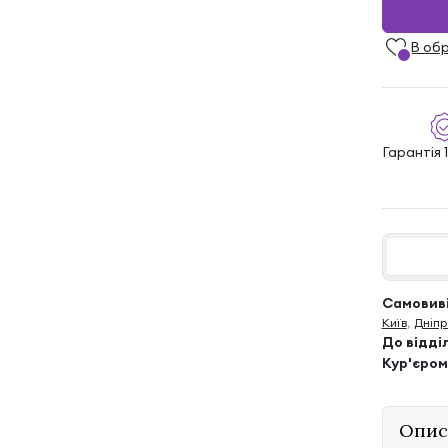
В об
Гарантія 1
Самовиві
Київ
,
Дніпр
До відді
Кур'єром
Опис