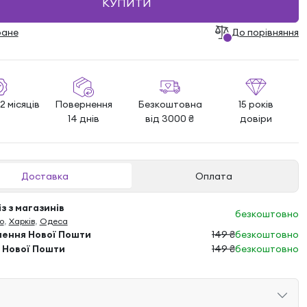
КУПИТИ
ране
До порівняння
2 місяців
Повернення
Безкоштовна
15 років
14 днів
від 3000 ₴
довіри
Доставка
Оплата
з з магазинів
безкоштовно
о
,
Харків
,
Одеса
лення Нової Пошти
149 ₴
безкоштовно
 Нової Пошти
149 ₴
безкоштовно