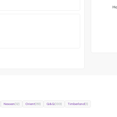
На
Nexxen
(12)
Orient
(151)
Q&Q
(133)
Timberland
(1)