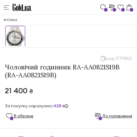
Orient
(код 1777812)
Чоловічий годинник RA-AA0821S19B
(RA-AA0821S19B)
21 400
₴
За покупку нарахуємо:
428
₴
В обране
До порівняння