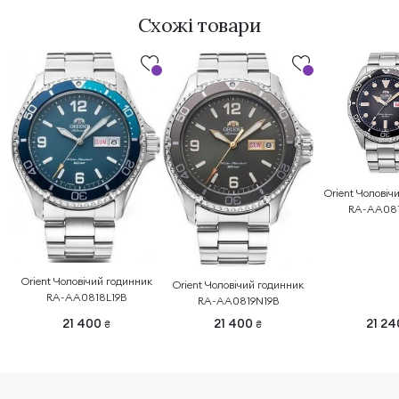
Схожі товари
Orient Чоловіч
RA-AA081
Orient Чоловічий годинник
Orient Чоловічий годинник
RA-AA0818L19B
RA-AA0819N19B
21 400
21 400
21 2
₴
₴