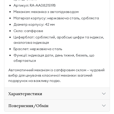
Артикул: RA-AA0821S19B
Механізм: механіка з автопідзаводом
Матеріал корпусу: нержавіюча сталь, срібляста
Діаметр корпусу: 42 мм
Скло: сапфірове
Циферблат: сріблястий, арабські цифри та індекси,
аналогова індикація
Браслет: нержавіюча сталь
Функції: індикація дати, день тижня, безель, що
обертається
Автоматичний механізм із сапфіровим склом — чудовий
вибір для цінувачів класичної механіки і вагомий
подарунок на важливу подію.
Характеристики
Повернення/Обмін