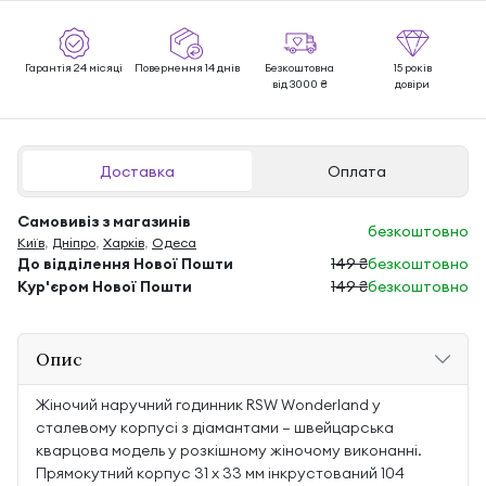
Гарантія 24 місяці
Повернення 14 днів
Безкоштовна
15 років
від 3000 ₴
довіри
Доставка
Оплата
Самовивіз з магазинів
безкоштовно
Київ
,
Дніпро
,
Харків
,
Одеса
До відділення Нової Пошти
149 ₴
безкоштовно
Кур'єром Нової Пошти
149 ₴
безкоштовно
Опис
Жіночий наручний годинник RSW Wonderland у
сталевому корпусі з діамантами — швейцарська
кварцова модель у розкішному жіночому виконанні.
Прямокутний корпус 31 х 33 мм інкрустований 104