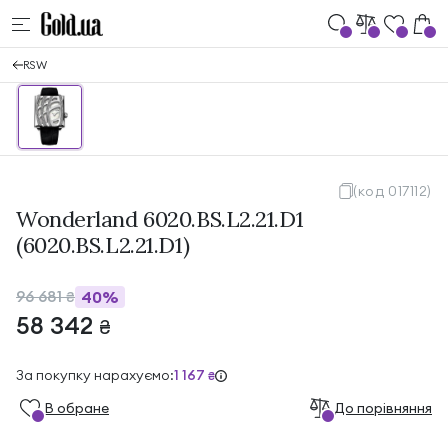
RSW
(код 017112)
Wonderland 6020.BS.L2.21.D1
(6020.BS.L2.21.D1)
96 681
40%
₴
58 342
₴
За покупку нарахуємо:
1 167
₴
В обране
До порівняння