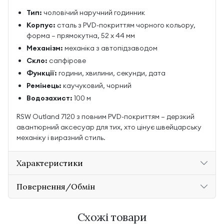
Тип:
чоловічий наручний годинник
Корпус:
сталь з PVD-покриттям чорного кольору,
форма — прямокутна, 52 х 44 мм
Механізм:
механіка з автопідзаводом
Скло:
сапфірове
Функції:
години, хвилини, секунди, дата
Ремінець:
каучуковий, чорний
Водозахист:
100 м
RSW Outland 7120 з повним PVD-покриттям — дерзкий
авантюрний аксесуар для тих, хто цінує швейцарську
механіку і виразний стиль.
Характеристики
Повернення/Обмін
Схожі товари