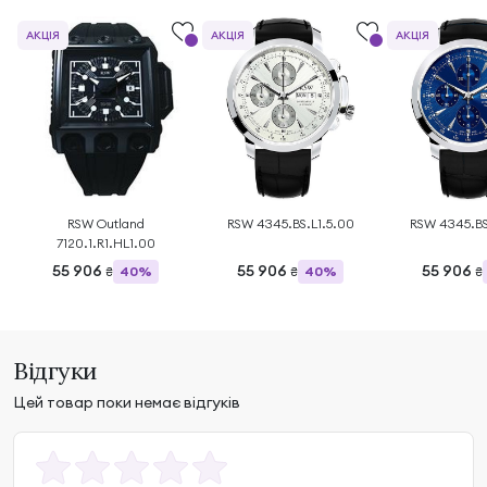
АКЦІЯ
АКЦІЯ
АКЦІЯ
RSW Outland
RSW 4345.BS.L1.5.00
RSW 4345.BS
7120.1.R1.HL1.00
55 906
55 906
55 906
40%
40%
₴
₴
₴
Відгуки
Цей товар поки немає відгуків