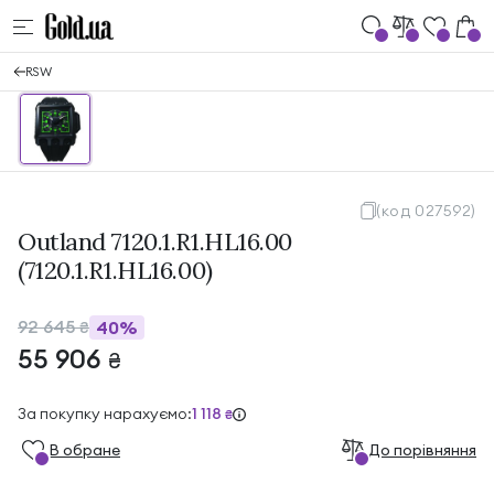
RSW
(код 027592)
Outland 7120.1.R1.HL16.00
(7120.1.R1.HL16.00)
92 645
40%
₴
55 906
₴
За покупку нарахуємо:
1 118
₴
В обране
До порівняння