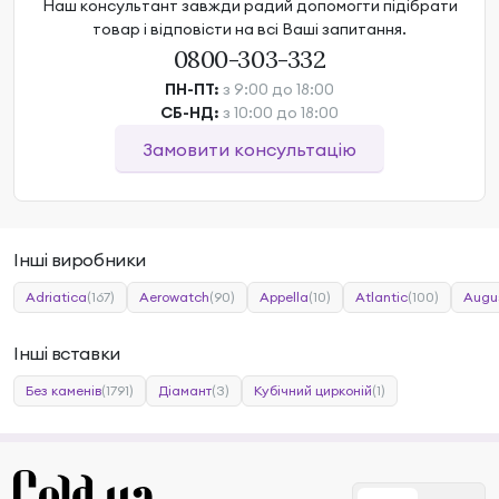
Наш консультант завжди радий допомогти підібрати
товар і відповісти на всі Ваші запитання.
0800-303-332
ПН-ПТ:
з 9:00 до 18:00
СБ-НД:
з 10:00 до 18:00
Замовити консультацію
Інші виробники
Adriatica
(167)
Aerowatch
(90)
Appella
(10)
Atlantic
(100)
Augu
Інші вставки
Без каменів
(1791)
Діамант
(3)
Кубічний цирконій
(1)