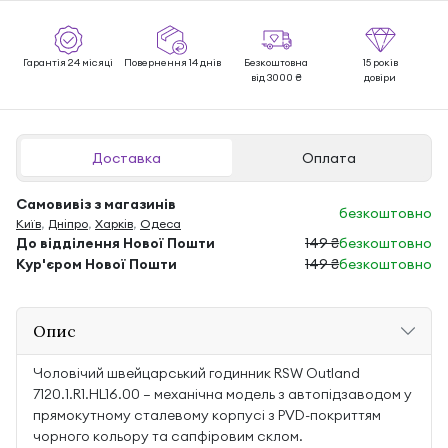
Гарантія 24 місяці
Повернення 14 днів
Безкоштовна
15 років
від 3000 ₴
довіри
Доставка
Оплата
Самовивіз з магазинів
безкоштовно
Київ
,
Дніпро
,
Харків
,
Одеса
До відділення Нової Пошти
149 ₴
безкоштовно
Кур'єром Нової Пошти
149 ₴
безкоштовно
Опис
Чоловічий швейцарський годинник RSW Outland
7120.1.R1.HL16.00 — механічна модель з автопідзаводом у
прямокутному сталевому корпусі з PVD-покриттям
чорного кольору та сапфіровим склом.