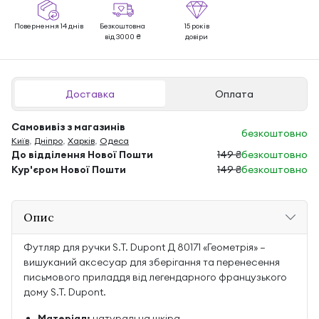
Повернення 14 днів
Безкоштовна
15 років
від 3000 ₴
довіри
Доставка
Оплата
Самовивіз з магазинів
безкоштовно
Київ
,
Дніпро
,
Харків
,
Одеса
До відділення Нової Пошти
149 ₴
безкоштовно
Кур'єром Нової Пошти
149 ₴
безкоштовно
Опис
Футляр для ручки S.T. Dupont Д 80171 «Геометрія» —
вишуканий аксесуар для зберігання та перенесення
письмового приладдя від легендарного французького
дому S.T. Dupont.
Матеріал:
натуральна шкіра