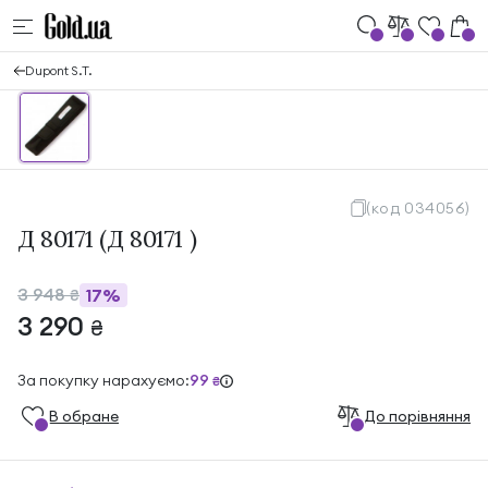
Dupont S.T.
(код 034056)
Д 80171 (Д 80171 )
3 948
17%
₴
3 290
₴
За покупку нарахуємо:
99
₴
В обране
До порівняння