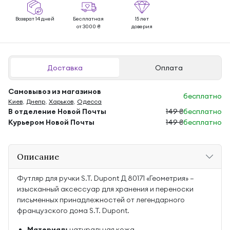
Возврат 14 дней
Бесплатная
15 лет
от 3000 ₴
доверия
Доставка
Оплата
Самовывоз из магазинов
бесплатно
Киев
,
Днепр
,
Харьков
,
Одесса
В отделение Новой Почты
149 ₴
бесплатно
Курьером Новой Почты
149 ₴
бесплатно
Описание
Футляр для ручки S.T. Dupont Д 80171 «Геометрия» —
изысканный аксессуар для хранения и переноски
письменных принадлежностей от легендарного
французского дома S.T. Dupont.
Материал:
натуральная кожа