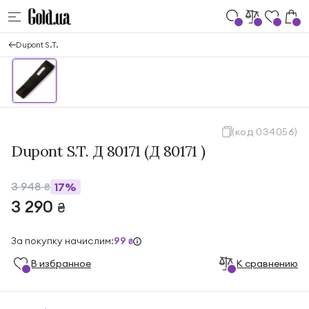
Dupont S.T.
(код 034056)
Dupont S.T. Д 80171 (Д 80171 )
3 948
17%
₴
3 290
₴
За покупку начислим:
99
₴
В избранноe
К сравнению