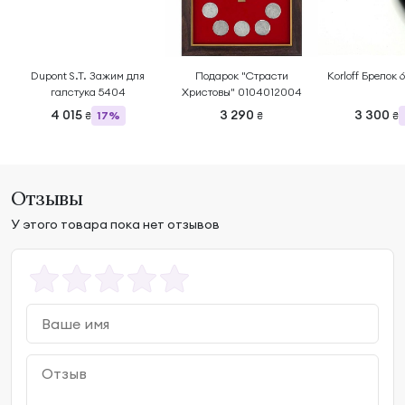
Dupont S.T. Зажим для
Подарок "Страсти
Korloff Брелок
галстука 5404
Христовы" 0104012004
4 015
3 290
3 300
17%
₴
₴
₴
Отзывы
У этого товара пока нет отзывов