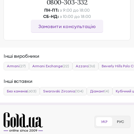
0800-303-332
ПН-ПТ:
з 9:00 до 18:00
СБ-НД:
з 10:00 до 18:00
Замовити консультацію
Інші виробники
Armani
(27)
Armani Exchange
(22)
Azzaro
(36)
Beverly Hills Polo C
Інші вставки
Без каменів
(603)
Swarovski Zirconia
(104)
Діамант
(4)
Кубічний 
УКР
РУС