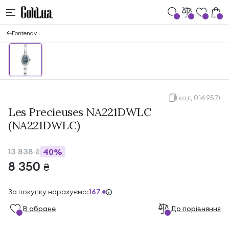
Fontenay
(код 016957)
Les Precieuses NA221DWLC
(NA221DWLC)
13 838
40%
₴
8 350
₴
За покупку нарахуємо:
167
₴
В обране
До порівняння