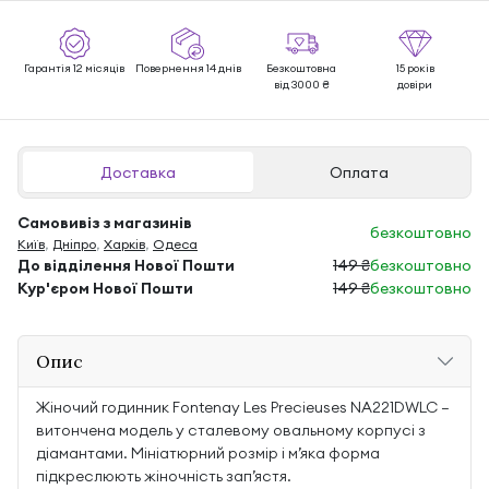
Гарантія 12 місяців
Повернення 14 днів
Безкоштовна
15 років
від 3000 ₴
довіри
Доставка
Оплата
Самовивіз з магазинів
безкоштовно
Київ
,
Дніпро
,
Харків
,
Одеса
До відділення Нової Пошти
149 ₴
безкоштовно
Кур'єром Нової Пошти
149 ₴
безкоштовно
Опис
Жіночий годинник Fontenay Les Precieuses NA221DWLC —
витончена модель у сталевому овальному корпусі з
діамантами. Мініатюрний розмір і м’яка форма
підкреслюють жіночність зап’ястя.