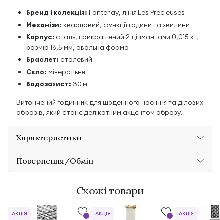
Бренд і колекція:
Fontenay, лінія Les Precieuses
Механізм:
кварцовий, функції години та хвилини
Корпус:
сталь, прикрашений 2 діамантами 0,015 кт,
розмір 16,5 мм, овальна форма
Браслет:
сталевий
Скло:
мінеральне
Водозахист:
30 м
Витончений годинник для щоденного носіння та ділових
образів, який стане делікатним акцентом образу.
Характеристики
Повернення/Обмін
Схожі товари
АКЦІЯ
АКЦІЯ
АКЦІЯ