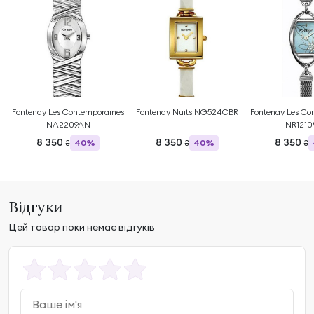
Fontenay Les Contemporaines
Fontenay Nuits NG524CBR
Fontenay Les Co
NA2209AN
NR121
8 350
8 350
8 350
40%
40%
₴
₴
₴
Відгуки
Цей товар поки немає відгуків