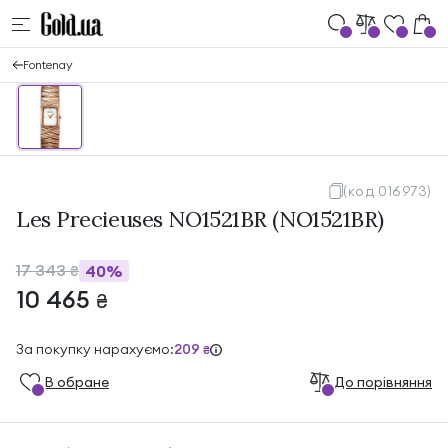
Fontenay
(код 016973)
Les Precieuses NO1521BR (NO1521BR)
17 343
40%
₴
10 465
₴
За покупку нарахуємо:
209
₴
В обране
До порівняння