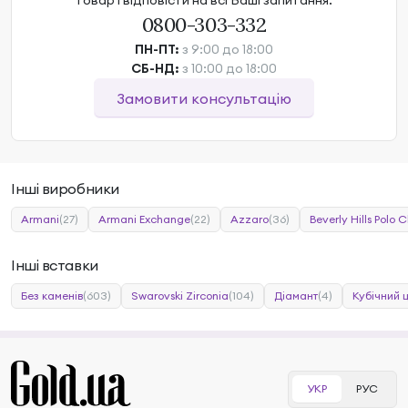
товар і відповісти на всі Ваші запитання.
0800-303-332
ПН-ПТ:
з 9:00 до 18:00
СБ-НД:
з 10:00 до 18:00
Замовити консультацію
Інші виробники
Armani
(27)
Armani Exchange
(22)
Azzaro
(36)
Beverly Hills Polo C
Інші вставки
Без каменів
(603)
Swarovski Zirconia
(104)
Діамант
(4)
Кубічний 
УКР
РУС