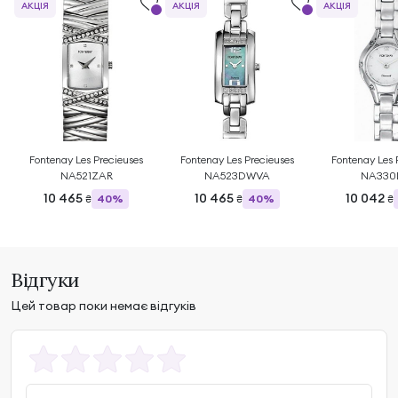
АКЦІЯ
АКЦІЯ
АКЦІЯ
Fontenay Les Precieuses
Fontenay Les Precieuses
Fontenay Les 
NA521ZAR
NA523DWVA
NA330
10 465
10 465
10 042
40%
40%
₴
₴
₴
Відгуки
Цей товар поки немає відгуків