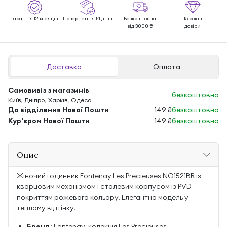
Гарантія 12 місяців
Повернення 14 днів
Безкоштовна
15 років
від 3000 ₴
довіри
Доставка
Оплата
Самовивіз з магазинів
безкоштовно
Київ
,
Дніпро
,
Харків
,
Одеса
До відділення Нової Пошти
149 ₴
безкоштовно
Кур'єром Нової Пошти
149 ₴
безкоштовно
Опис
Жіночий годинник Fontenay Les Precieuses NO1521BR із
кварцовим механізмом і сталевим корпусом із PVD-
покриттям рожевого кольору. Елегантна модель у
теплому відтінку.
Бренд
: Fontenay, колекція Les Precieuses