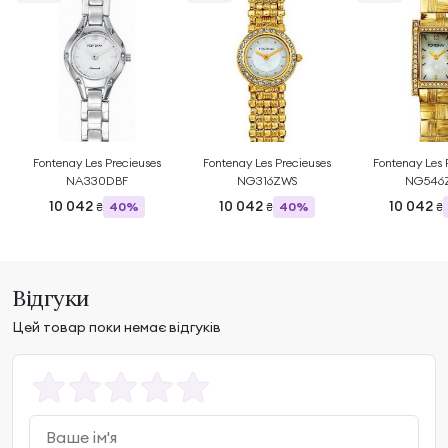
Fontenay Les Precieuses
Fontenay Les Precieuses
Fontenay Les 
NA330DBF
NG316ZWS
NG546
10 042
10 042
10 042
40%
40%
₴
₴
₴
Відгуки
Цей товар поки немає відгуків