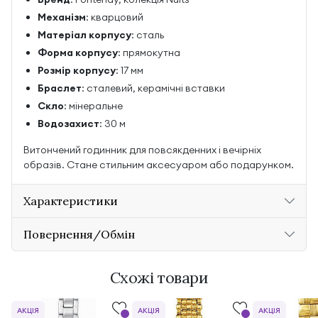
Механізм
: кварцовий
Матеріал корпусу
: сталь
Форма корпусу
: прямокутна
Розмір корпусу
: 17 мм
Браслет
: сталевий, керамічні вставки
Скло
: мінеральне
Водозахист
: 30 м
Витончений годинник для повсякденних і вечірніх
образів. Стане стильним аксесуаром або подарунком.
Характеристики
Повернення/Обмін
Схожі товари
АКЦІЯ
АКЦІЯ
АКЦІЯ