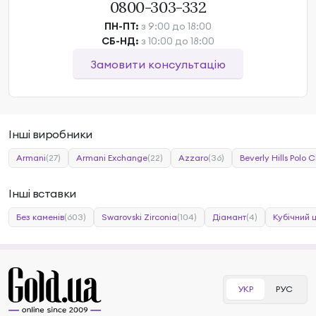
0800-303-332
ПН-ПТ:
з 9:00 до 18:00
СБ-НД:
з 10:00 до 18:00
Замовити консультацію
Інші виробники
Armani
(27)
Armani Exchange
(22)
Azzaro
(36)
Beverly Hills Polo C
Інші вставки
Без каменів
(603)
Swarovski Zirconia
(104)
Діамант
(4)
Кубічний 
УКР
РУС