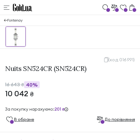
Fontenay
(код 016991)
Nuits SN524CR (SN524CR)
16 643
40%
₴
10 042
₴
За покупку нарахуємо:
201
₴
В обране
До порівняння