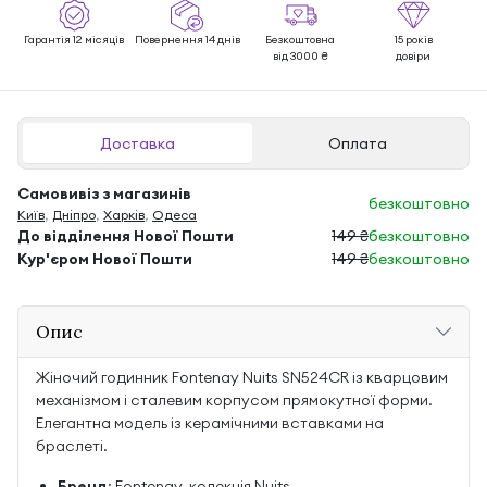
Гарантія 12 місяців
Повернення 14 днів
Безкоштовна
15 років
від 3000 ₴
довіри
Доставка
Оплата
Самовивіз з магазинів
безкоштовно
Київ
,
Дніпро
,
Харків
,
Одеса
До відділення Нової Пошти
149 ₴
безкоштовно
Кур'єром Нової Пошти
149 ₴
безкоштовно
Опис
Жіночий годинник Fontenay Nuits SN524CR із кварцовим
механізмом і сталевим корпусом прямокутної форми.
Елегантна модель із керамічними вставками на
браслеті.
Бренд
: Fontenay, колекція Nuits