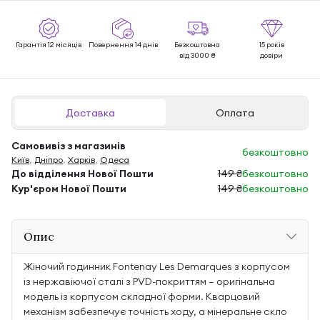
Гарантія 12 місяців
Повернення 14 днів
Безкоштовна
15 років
від 3000 ₴
довіри
Доставка
Оплата
Самовивіз з магазинів
безкоштовно
Київ
,
Дніпро
,
Харків
,
Одеса
До відділення Нової Пошти
149 ₴
безкоштовно
Кур'єром Нової Пошти
149 ₴
безкоштовно
Опис
Жіночий годинник Fontenay Les Demarques з корпусом
із нержавіючої сталі з PVD-покриттям — оригінальна
модель із корпусом складної форми. Кварцовий
механізм забезпечує точність ходу, а мінеральне скло