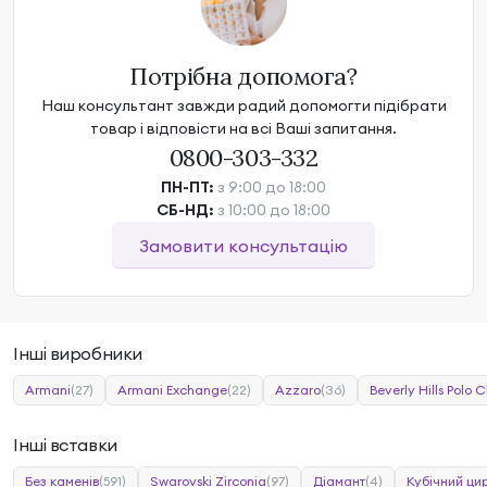
Потрібна допомога?
Наш консультант завжди радий допомогти підібрати
товар і відповісти на всі Ваші запитання.
0800-303-332
ПН-ПТ:
з 9:00 до 18:00
СБ-НД:
з 10:00 до 18:00
Замовити консультацію
Інші виробники
Armani
(27)
Armani Exchange
(22)
Azzaro
(36)
Beverly Hills Polo C
Інші вставки
Без каменів
(591)
Swarovski Zirconia
(97)
Діамант
(4)
Кубічний ци