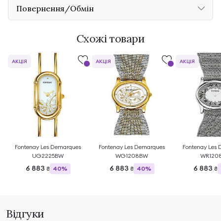
Повернення/Обмін
Схожі товари
АКЦІЯ
АКЦІЯ
АКЦІЯ
Fontenay Les Demarques
Fontenay Les Demarques
Fontenay Les
UG2225BW
WG1208BW
WR120
6 883
6 883
6 883
40%
40%
₴
₴
₴
Відгуки