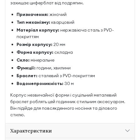
захищає циферблат від подряпин.
Призначення:
жіночий
Тип механізму:
кварцовий
Матеріал корпусу:
нержавіюча сталь з PVD-
покриттям
Розмір корпусу:
20 мм
Форма корпусу:
складна
Скло:
мінеральне
Функції:
години, хвилини
Браслет:
сталевий з PVD-покриттям
Водонепроникність:
30 м
Корпус незвичайної форми і суцільний металевий
браслет роблять цей годинник стильним аксесуаром.
Він підійде для повсякденного носіння та ділового
стилю.
Характеристики