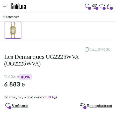
Fontenay
(код 017000)
Les Demarques UG2225WVA
(UG2225WVA)
11 406
40%
₴
6 883
₴
За покупку нарахуємо:
138
₴
В обране
До порівняння