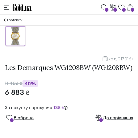
Fontenay
(код 017016)
Les Demarques WG1208BW (WG1208BW)
11 406
40%
₴
6 883
₴
За покупку нарахуємо:
138
₴
В обране
До порівняння