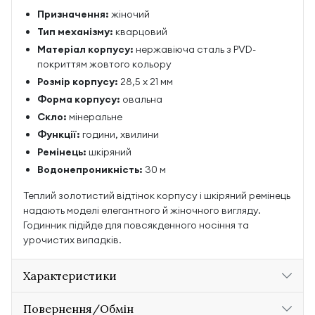
Призначення:
жіночий
Тип механізму:
кварцовий
Матеріал корпусу:
нержавіюча сталь з PVD-
покриттям жовтого кольору
Розмір корпусу:
28,5 х 21 мм
Форма корпусу:
овальна
Скло:
мінеральне
Функції:
години, хвилини
Ремінець:
шкіряний
Водонепроникність:
30 м
Теплий золотистий відтінок корпусу і шкіряний ремінець
надають моделі елегантного й жіночного вигляду.
Годинник підійде для повсякденного носіння та
урочистих випадків.
Характеристики
Повернення/Обмін