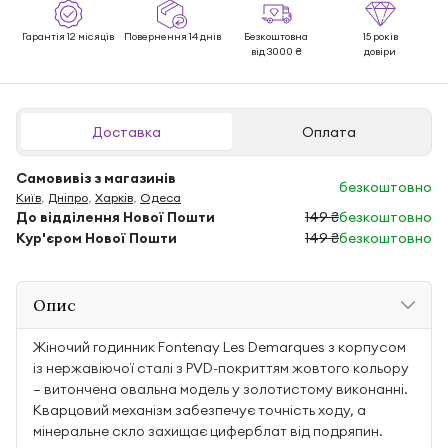
Гарантія 12 місяців
Повернення 14 днів
Безкоштовна
15 років
від 3000 ₴
довіри
Доставка
Оплата
Самовивіз з магазинів
безкоштовно
Київ
,
Дніпро
,
Харків
,
Одеса
До відділення Нової Пошти
149 ₴
безкоштовно
Кур'єром Нової Пошти
149 ₴
безкоштовно
Опис
Жіночий годинник Fontenay Les Demarques з корпусом
із нержавіючої сталі з PVD-покриттям жовтого кольору
— витончена овальна модель у золотистому виконанні.
Кварцовий механізм забезпечує точність ходу, а
мінеральне скло захищає циферблат від подряпин.