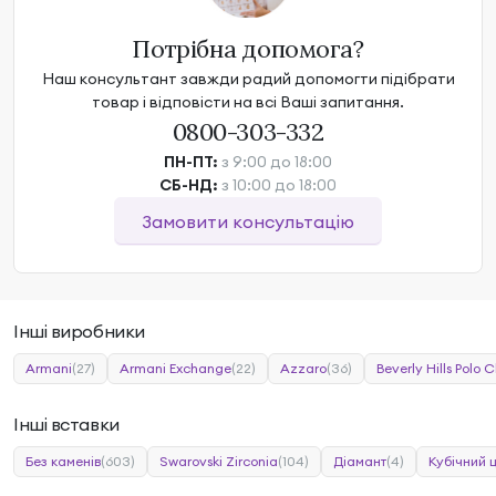
Потрібна допомога?
Наш консультант завжди радий допомогти підібрати
товар і відповісти на всі Ваші запитання.
0800-303-332
ПН-ПТ:
з 9:00 до 18:00
СБ-НД:
з 10:00 до 18:00
Замовити консультацію
Інші виробники
Armani
(27)
Armani Exchange
(22)
Azzaro
(36)
Beverly Hills Polo C
Інші вставки
Без каменів
(603)
Swarovski Zirconia
(104)
Діамант
(4)
Кубічний 