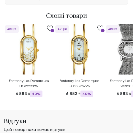
Схожі товари
АКЦІЯ
АКЦІЯ
АКЦІЯ
Fontenay Les Demarques
Fontenay Les Demarques
Fontenay Les
UG2225BW
UG2225WVA
WR120
6 883
6 883
6 883
40%
40%
₴
₴
₴
Відгуки
Цей товар поки немає відгуків