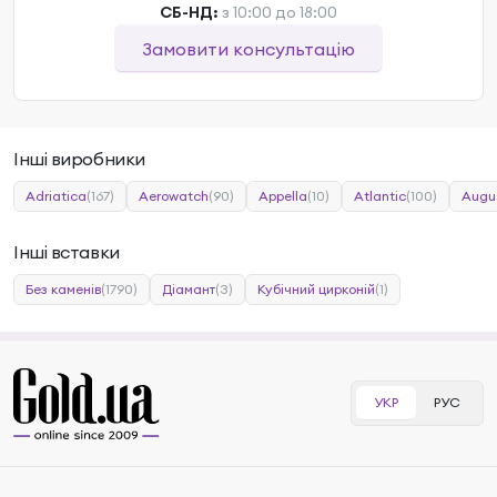
СБ-НД:
з 10:00 до 18:00
Замовити консультацію
Інші виробники
Adriatica
(167)
Aerowatch
(90)
Appella
(10)
Atlantic
(100)
Augu
Інші вставки
Без каменів
(1790)
Діамант
(3)
Кубічний цирконій
(1)
УКР
РУС