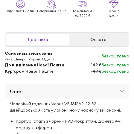
Гарантія 24 місяці
Повернення 14 днів
Безкоштовна
15 років
від 3000 ₴
довіри
Доставка
Оплата
Самовивіз з магазинів
безкоштовно
Київ
,
Дніпро
,
Харків
,
Одеса
До відділення Нової Пошти
149 ₴
безкоштовно
Кур'єром Нової Пошти
149 ₴
безкоштовно
Опис
Чоловічий годинник Venus VE-1312A2-22-R2 —
швейцарська якість у лаконічному чорному виконанні.
Корпус: сталь з чорним PVD-покриттям, діаметр 44
мм, кругла форма