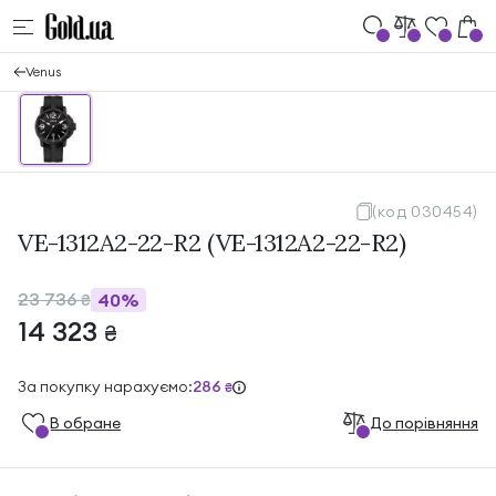
Venus
(код 030454)
VE-1312A2-22-R2 (VE-1312A2-22-R2)
23 736
40%
₴
14 323
₴
За покупку нарахуємо:
286
₴
В обране
До порівняння