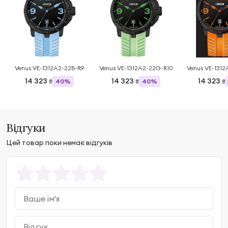
Venus VE-1312A2-22B-R9
Venus VE-1312A2-22G-R10
Venus VE-131
14 323
14 323
14 323
40%
40%
₴
₴
₴
Відгуки
Цей товар поки немає відгуків