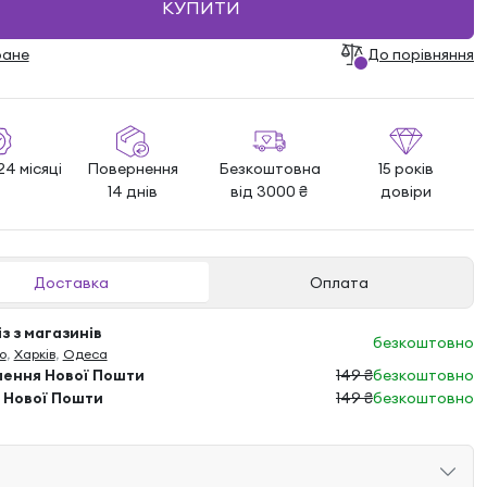
КУПИТИ
ране
До порівняння
24 місяці
Повернення
Безкоштовна
15 років
14 днів
від 3000 ₴
довіри
Доставка
Оплата
з з магазинів
безкоштовно
о
,
Харків
,
Одеса
лення Нової Пошти
149 ₴
безкоштовно
 Нової Пошти
149 ₴
безкоштовно