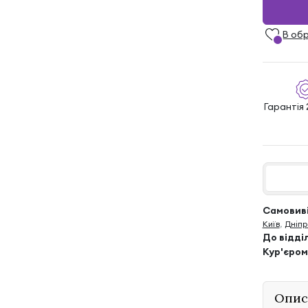
В об
Гарантія 
Самовиві
Київ
,
Дніпр
До відді
Кур'єром
Опис