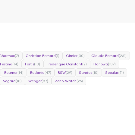
Charmex
(7)
Christian Bernard
(1)
Cimier
(30)
Claude Bernard
(261)
Festina
(14)
Fortis
(13)
Frederique Constant
(2)
Hanowa
(137)
Roamer
(14)
Rodania
(47)
RSW
(29)
Sandoz
(10)
Seculus
(71)
Vogard
(10)
Wenger
(87)
Zeno-Watch
(25)