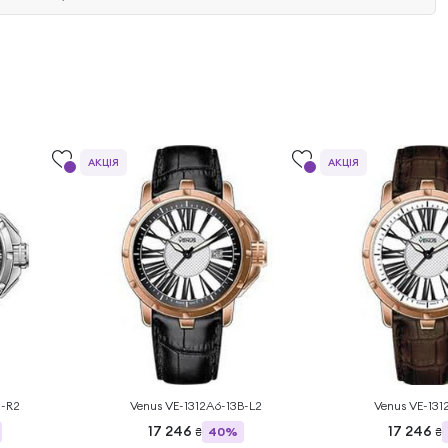
АКЦІЯ
АКЦІЯ
2-R2
Venus VE-1312A6-13B-L2
Venus VE-131
17 246
17 246
40%
₴
₴