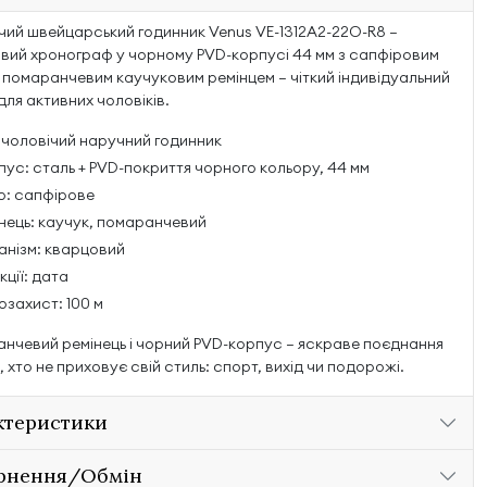
чий швейцарський годинник Venus VE-1312A2-22O-R8 —
вий хронограф у чорному PVD-корпусі 44 мм з сапфіровим
і помаранчевим каучуковим ремінцем — чіткий індивідуальний
для активних чоловіків.
 чоловічий наручний годинник
ус: сталь + PVD-покриття чорного кольору, 44 мм
о: сапфірове
нець: каучук, помаранчевий
анізм: кварцовий
ції: дата
захист: 100 м
нчевий ремінець і чорний PVD-корпус — яскраве поєднання
, хто не приховує свій стиль: спорт, вихід чи подорожі.
ктеристики
рнення/Обмін