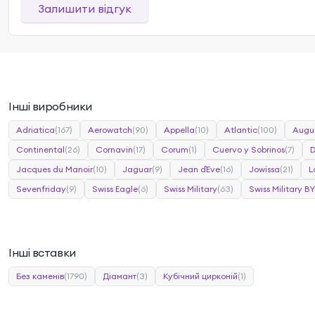
Залишити відгук
Інші виробники
Adriatica
(167)
Aerowatch
(90)
Appella
(10)
Atlantic
(100)
Augu
Continental
(26)
Cornavin
(17)
Corum
(1)
Cuervo y Sobrinos
(7)
Jacques du Manoir
(10)
Jaguar
(9)
Jean d`Eve
(16)
Jowissa
(21)
L
Sevenfriday
(9)
Swiss Eagle
(6)
Swiss Military
(63)
Swiss Military BY
Інші вставки
Без каменів
(1790)
Діамант
(3)
Кубічний цирконій
(1)