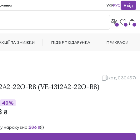
Вхід
рнення
УКР
РУС
АКЦІЇ ТА ЗНИЖКИ
ПІДБІР ПОДАРУНКА
ПРИКРАСИ
(код 030457)
2A2-22O-R8 (VE-1312A2-22O-R8)
40%
3
₴
ку нарахуємо:
286
₴