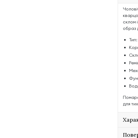
Чолові
кварцо
склом 
образ 
Тип:
Корп
Скл
Ремі
Мех
Функ
Водо
Помара
для тих
Хара
Пове