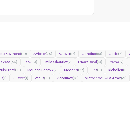
ste Reymond
(10)
Aviator
(78)
Bulova
(17)
Candino
(56)
Casio
(2)
Davosa
(68)
Edox
(13)
Emile Chouriet
(7)
Ernest Borel
(15)
Eterna
(9)
ouis Erard
(10)
Maurice Lacroix
(2)
Medana
(27)
Oris
(3)
Richelieu
(11)
 R
(1)
U-Boat
(1)
Venus
(10)
Victorinox
(13)
Victorinox Swiss Army
(61)