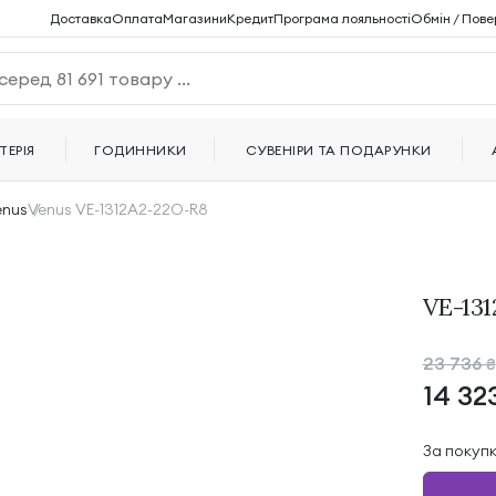
Доставка
Оплата
Магазини
Кредит
Програма лояльності
Обмін / Пове
ТЕРІЯ
ГОДИННИКИ
СУВЕНІРИ ТА ПОДАРУНКИ
enus
Venus VE-1312A2-22O-R8
VE-131
23 736
₴
14 32
За покуп