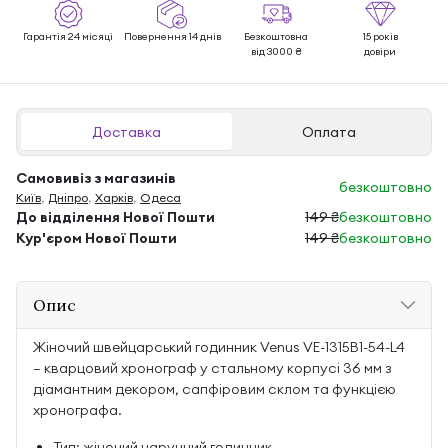
Гарантія 24 місяці
Повернення 14 днів
Безкоштовна
15 років
від 3000 ₴
довіри
Доставка
Оплата
Самовивіз з магазинів
безкоштовно
Київ
,
Дніпро
,
Харків
,
Одеса
До відділення Нової Пошти
149 ₴
безкоштовно
Кур'єром Нової Пошти
149 ₴
безкоштовно
Опис
Жіночий швейцарський годинник Venus VE-1315B1-54-L4
— кварцовий хронограф у стальному корпусі 36 мм з
діамантним декором, сапфіровим склом та функцією
хронографа.
Тип: жіночий наручний годинник