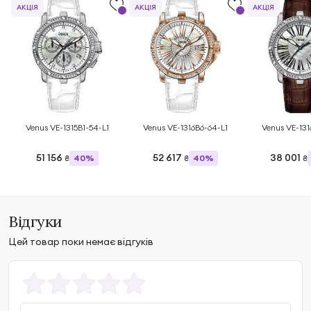
АКЦІЯ
АКЦІЯ
АКЦІЯ
Venus VE-1315B1-54-L1
Venus VE-1316B6-64-L1
Venus VE-131
51 156
52 617
38 001
40%
40%
₴
₴
₴
Відгуки
Цей товар поки немає відгуків