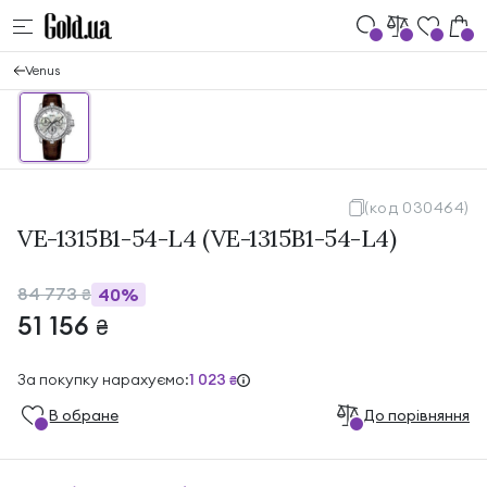
Venus
(код 030464)
VE-1315B1-54-L4 (VE-1315B1-54-L4)
84 773
40%
₴
51 156
₴
За покупку нарахуємо:
1 023
₴
В обране
До порівняння