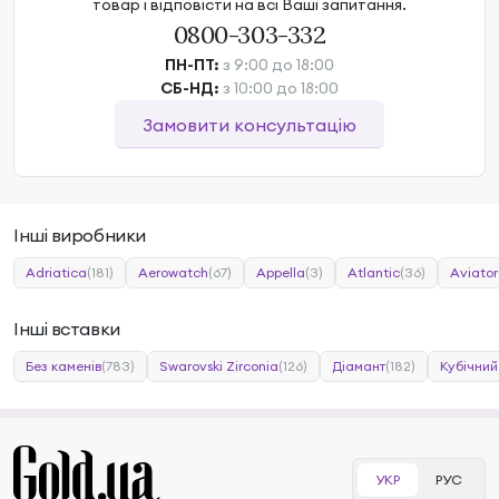
товар і відповісти на всі Ваші запитання.
0800-303-332
ПН-ПТ:
з 9:00 до 18:00
СБ-НД:
з 10:00 до 18:00
Замовити консультацію
Інші виробники
Adriatica
(181)
Aerowatch
(67)
Appella
(3)
Atlantic
(36)
Aviator
Інші вставки
Без каменів
(783)
Swarovski Zirconia
(126)
Діамант
(182)
Кубічний
УКР
РУС