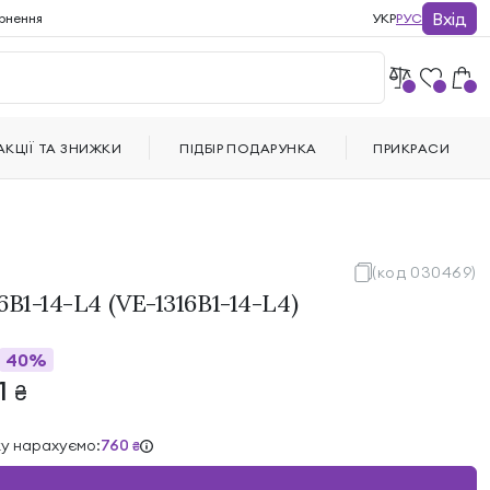
Вхід
рнення
УКР
РУС
АКЦІЇ ТА ЗНИЖКИ
ПІДБІР ПОДАРУНКА
ПРИКРАСИ
(код 030469)
6B1-14-L4 (VE-1316B1-14-L4)
40%
1
₴
ку нарахуємо:
760
₴