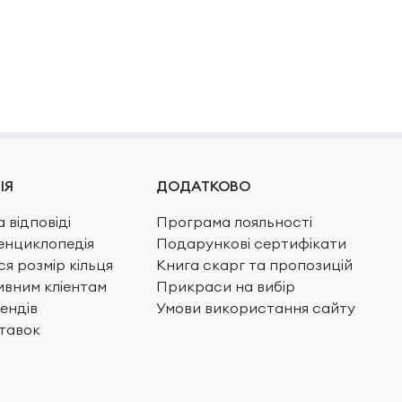
ІЯ
ДОДАТКОВО
 відповіді
Програма лояльності
енциклопедія
Подарункові сертифікати
ся розмір кільця
Книга скарг та пропозицій
вним кліентам
Прикраси на вибір
ендів
Умови використання сайту
тавок