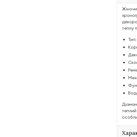
Жіночи
хроног
декоро
теплу 
Тип:
Корп
Дек
Скл
Ремі
Мех
Функ
Водо
Діаман
теплий
особли
Хара