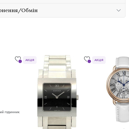
рнення/Обмін
АКЦІЯ
АКЦІЯ
чий годинник