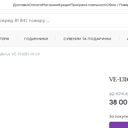
Доставка
Оплата
Магазини
Кредит
Програма лояльності
Обмін / Пове
ТЕРІЯ
ГОДИННИКИ
СУВЕНІРИ ТА ПОДАРУНКИ
Venus VE-1316B1-14-L4
VE-131
62 974
₴
38 00
За покуп