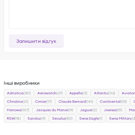
Залишити відгук
Інші виробники
Adriatica
(181)
Aerowatch
(67)
Appella
(3)
Atlantic
(36)
Aviator
Christina
(21)
Cimier
(17)
Claude Bernard
(141)
Continental
(25)
Hanowa
(107)
Jacques du Manoir
(9)
Jaguar
(2)
Jowissa
(51)
Mau
RSW
(18)
Sandoz
(9)
Seculus
(80)
Swiss Eagle
(1)
Swiss Military
(