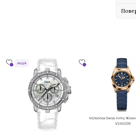
Пове
АКЦІЯ
Victorinox Swiss Army Жіно
V242035