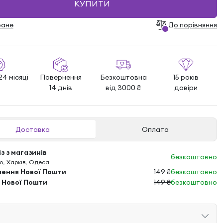
КУПИТИ
ране
До порівняння
24 місяці
Повернення
Безкоштовна
15 років
14 днів
від 3000 ₴
довіри
Доставка
Оплата
з з магазинів
безкоштовно
о
,
Харків
,
Одеса
лення Нової Пошти
149 ₴
безкоштовно
 Нової Пошти
149 ₴
безкоштовно