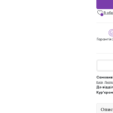
В об
Гарантія 
Самовиві
Київ
,
Дніпр
До відді
Кур'єром
Опис