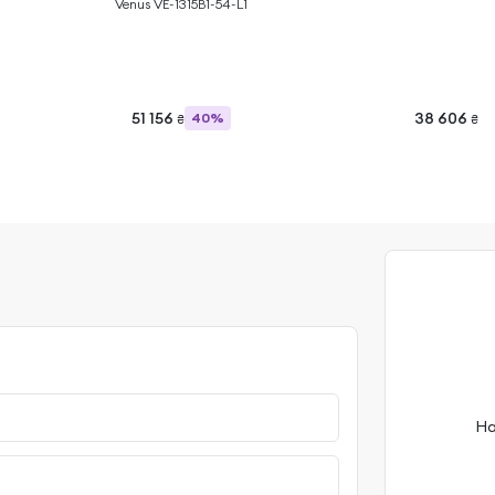
Venus VE-1315B1-54-L1
51 156
38 606
40%
₴
₴
На