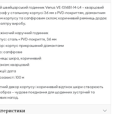
й швейцарський годинник Venus VE-1316B1-14-L4 — кварцовий
раф у стальному корпусі 36 мм з PVD-покриттям, діамантним
м корпусу та сапфіровим склом; коричневий ремінець додає
палітру виробу.
 жіночий наручний годинник
ус: сталь + PVD-покриття, 36 мм
ор: корпус прикрашений діамантами
о: сапфірове
нець: шкіра, коричневий
анізм: кварцовий
ції: дата
захист: 100 м
тний декор корпусу і коричневий відтінок шкіри створюють
 образ — чудове поєднання для щоденних зустрічей та
вих нагод.
ктеристики