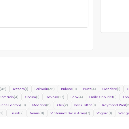
(42)
Azzaro
(1)
Balmain
(68)
Bulova
(3)
Bunz
(4)
Candere
(1)
C
Cornavin
(4)
Corum
(1)
Davosa
(27)
Edox
(4)
Emile Chouriet
(1)
Epo
rice Lacroix
(13)
Medana
(8)
Oris
(2)
Paris Hilton
(1)
Raymond Weil
(1
22)
Tissot
(2)
Venus
(11)
Victorinox Swiss Army
(7)
Vogard
(1)
Wenge