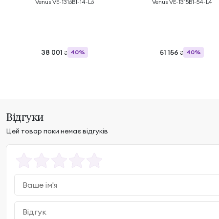
Venus VE-1316B1-14-L6
Venus VE-1315B1-54-L4
38 001
51 156
40%
40%
₴
₴
Відгуки
Цей товар поки немає відгуків