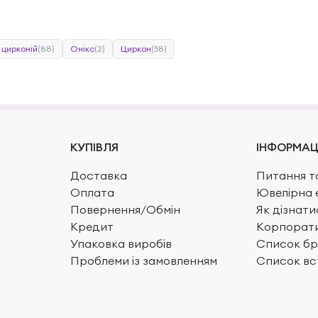
 цирконій
(88)
Онікс
(2)
Циркон
(58)
КУПІВЛЯ
ІНФОРМАЦ
Доставка
Питання та
Оплата
Ювелірна 
Повернення/Обмін
Як дізнати
Кредит
Корпорати
Упаковка виробів
Список бр
Проблеми із замовленням
Список вс