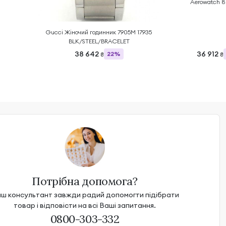
Aerowatch 8
Gucci Жіночий годинник 7905M 17935
BLK/STEEL/BRACELET
38 642
36 912
22%
₴
₴
Потрібна допомога?
ш консультант завжди радий допомогти підібрати
товар і відповісти на всі Ваші запитання.
0800-303-332