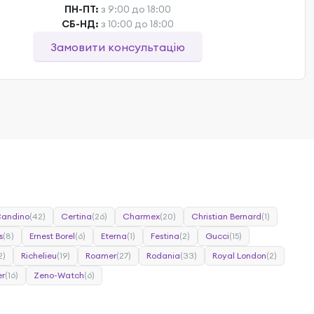
ПН-ПТ:
з 9:00 до 18:00
СБ-НД:
з 10:00 до 18:00
Замовити консультацію
andino
(42)
Certina
(26)
Charmex
(20)
Christian Bernard
(1)
s
(8)
Ernest Borel
(6)
Eterna
(1)
Festina
(2)
Gucci
(15)
2)
Richelieu
(19)
Roamer
(27)
Rodania
(33)
Royal London
(2)
r
(16)
Zeno-Watch
(6)