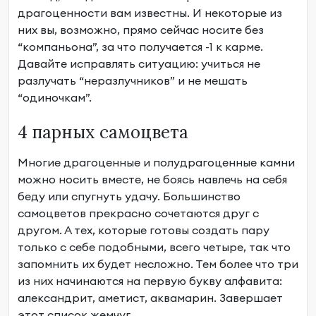
драгоценности вам известны. И некоторые из
них вы, возможно, прямо сейчас носите без
“компаньона”, за что получается -1 к карме.
Давайте исправлять ситуацию: учиться не
разлучать “неразлучников” и не мешать
“одиночкам”.
4 парных самоцвета
Многие драгоценные и полудрагоценные
камни
можно носить вместе
, не боясь навлечь на себя
беду или спугнуть удачу. Большинство
самоцветов прекрасно сочетаются друг с
другом. А тех, которые готовы создать пару
только с себе подобными, всего четыре, так что
запомнить их будет несложно. Тем более что три
из них начинаются на первую букву алфавита:
александрит, аметист, аквамарин. Завершает
этот список жемчуг.