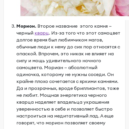
Морион.
Второе название этого камня —
черный
кварц
. Из-за того что этот самоцвет
долгое время был любимчиком магов,
обычные люди к нему до сих пор относятся с
опаской. Впрочем, это никак не влияет на
силу и мощь удивительного ночного
самоцвета. Мориан — абсолютный
одиночка, которому не нужны соседи. Он
крайне плохо сочетается с яркими камнями.
Да и прозрачных, вроде бриллиантов, тоже
не любит. Мощная энергетика черного
кварца наделяет владельца украшения
уверенностью в себе и позволяет быстро
настроиться на медитативный лад. А еще
говорят, что морион позволяет своему