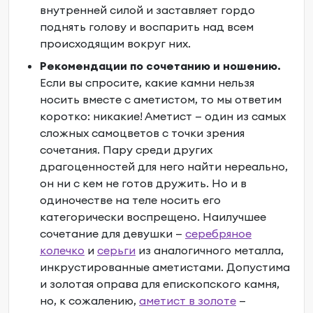
внутренней силой и заставляет гордо
поднять голову и воспарить над всем
происходящим вокруг них.
Рекомендации по сочетанию и ношению.
Если вы спросите,
какие камни нельзя
носить вместе
с аметистом, то мы ответим
коротко: никакие! Аметист — один из самых
сложных самоцветов с точки зрения
сочетания. Пару среди других
драгоценностей для него найти нереально,
он ни с кем не готов дружить. Но и в
одиночестве на теле носить его
категорически воспрещено. Наилучшее
сочетание для девушки —
серебряное
колечко
и
серьги
из аналогичного металла,
инкрустированные аметистами. Допустима
и золотая оправа для епископского камня,
но, к сожалению,
аметист в золоте
—