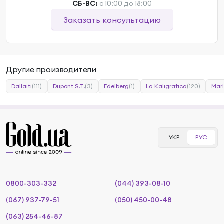
СБ-ВС:
с 10:00 до 18:00
Заказать консультацию
Другие производители
Dallaiti
(111)
Dupont S.T.
(3)
Edelberg
(1)
La Kaligrafica
(120)
Mar
УКР
РУС
0800-303-332
(044) 393-08-10
(067) 937-79-51
(050) 450-00-48
(063) 254-46-87