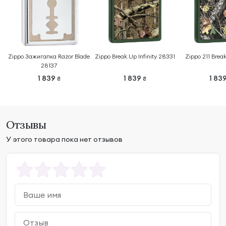
Zippo Зажигалка Razor Blade
Zippo Break Up Infinity 28331
Zippo 211 Bre
28137
1 839
1 839
1 83
₴
₴
Отзывы
У этого товара пока нет отзывов