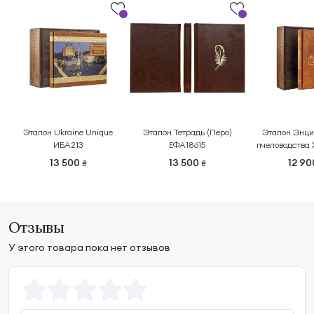
Эталон Ukraine Unique
Эталон Тетрадь (Перо)
Эталон Энци
ИБА213
ЕФА18615
пчеловодства
13 500
13 500
12 9
₴
₴
Отзывы
У этого товара пока нет отзывов