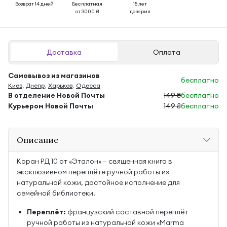
Возврат 14 дней
Бесплатная
15 лет
от 3000 ₴
доверия
Доставка
Оплата
Самовывоз из магазинов
бесплатно
Киев
,
Днепр
,
Харьков
,
Одесса
В отделение Новой Почты
149 ₴
бесплатно
Курьером Новой Почты
149 ₴
бесплатно
Описание
Коран РД 10 от «Эталон» — священная книга в
эксклюзивном переплёте ручной работы из
натуральной кожи, достойное исполнение для
семейной библиотеки.
Переплёт:
французский составной переплёт
ручной работы из натуральной кожи «Marma