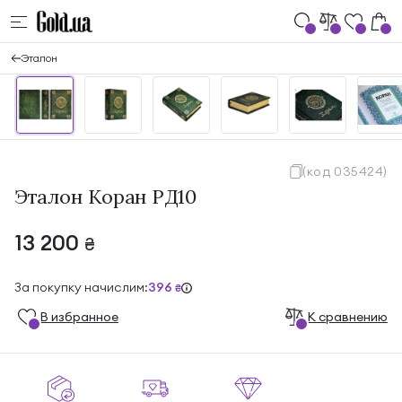
Эталон
(код 035424)
Эталон Коран РД10
13 200
₴
За покупку начислим:
396
₴
В избранноe
К сравнению