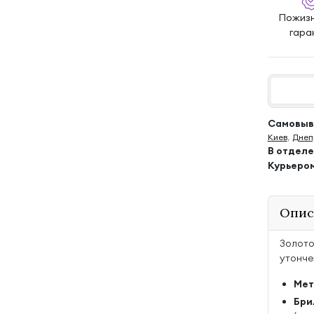
Пожиз
гара
Самовыво
Киев
,
Днеп
В отдел
Курьеро
Опис
Золото
утонче
Мет
Бри