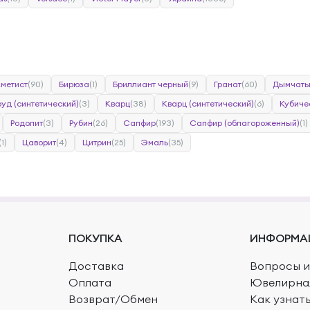
метист
(90)
Бирюза
(1)
Бриллиант черный
(9)
Гранат
(60)
Дымчаты
уд (синтетический)
(3)
Кварц
(38)
Кварц (синтетический)
(6)
Кубиче
Родолит
(3)
Рубин
(26)
Сапфир
(193)
Сапфир (облагороженный)
(1)
(1)
Цаворит
(4)
Цитрин
(25)
Эмаль
(35)
ПОКУПКА
ИНФОРМА
Доставка
Вопросы и
Оплата
Ювелирна
Возврат/Обмен
Как узнат