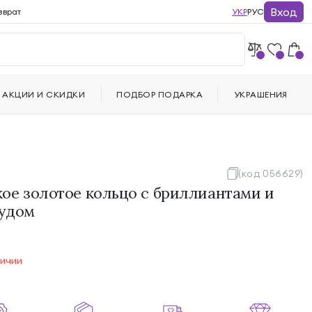
Вход
зврат
УКР
РУС
АКЦИИ И СКИДКИ
ПОДБОР ПОДАРКА
УКРАШЕНИЯ
(код 056629)
ое золотое кольцо с бриллиантами и
удом
личии