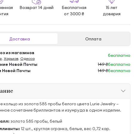
ненная
Возврат 14 дней
Бесплатная
15 лет
нтия
от 3000 ₴
доверия
Доставка
Оплата
з из магазинов
бесплатно
р
,
Харьков
,
Одесса
ение Новой Почты
149 ₴
бесплатно
м Новой Почты
149 ₴
бесплатно
ание
е кольцо из золота 585 пробы белого цвета Lurie Jewelry —
нное сочетание бриллиантов и изумруда в одном изделии.
алл:
золото 585 пробы, белый
ллианты:
12 шт., круглая огранка, белые, вес 0,72 кар.