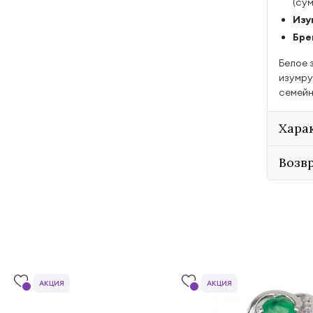
(су
Изу
Бре
Белое 
изумру
семейн
Хара
Возв
АКЦИЯ
АКЦИЯ