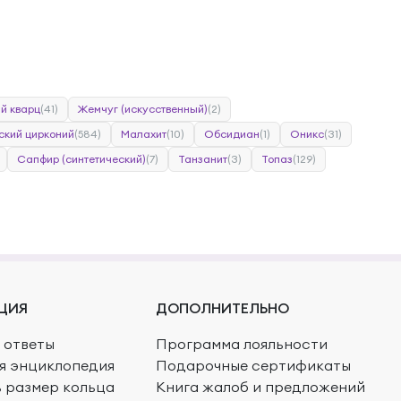
й кварц
(41)
Жемчуг (искусственный)
(2)
ский цирконий
(584)
Малахит
(10)
Обсидиан
(1)
Оникс
(31)
Сапфир (синтетический)
(7)
Танзанит
(3)
Топаз
(129)
ЦИЯ
ДОПОЛНИТЕЛЬНО
 ответы
Программа лояльности
я энциклопедия
Подарочные сертификаты
ь размер кольца
Книга жалоб и предложений