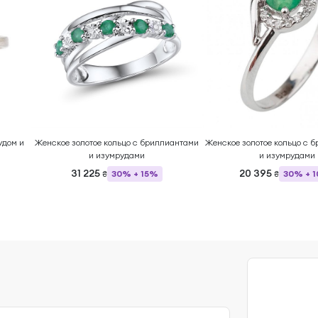
удом и
Женское золотое кольцо с бриллиантами
Женское золотое кольцо с 
и изумрудами
и изумрудами
31 225
20 395
30% + 15%
30% + 
₴
₴