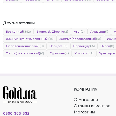
Другие вставки
Без камней
(362)
Swarovski Zirconia
(2)
Агат
(2)
Амазонит
(1)
А
Жемчуг (культивированный)
(16)
Жемчуг (пресноводный)
(13)
Изумр
Опал (синтетический)
(3)
Перидот
(18)
Перламутр
(15)
Пироп
(3)
Топаз (синтетический)
(6)
Турмалин
(4)
Хризолит
(12)
Хризопраз
КОМПАНИЯ
О магазине
Отзывы клиентов
Магазины
0800-303-332