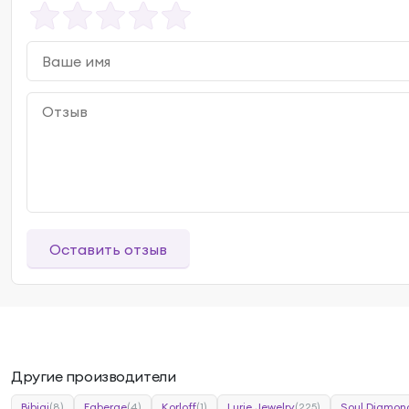
Оставить отзыв
Другие производители
Bibigi
(8)
Faberge
(4)
Korloff
(1)
Lurie Jewelry
(225)
Soul Diamon