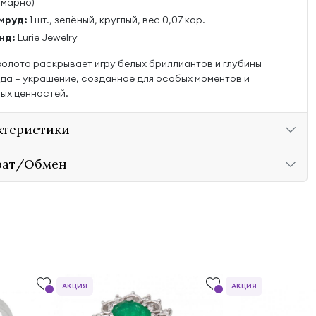
ммарно)
мруд:
1 шт., зелёный, круглый, вес 0,07 кар.
нд:
Lurie Jewelry
золото раскрывает игру белых бриллиантов и глубины
да — украшение, созданное для особых моментов и
ых ценностей.
ктеристики
рат/Обмен
АКЦИЯ
АКЦИЯ