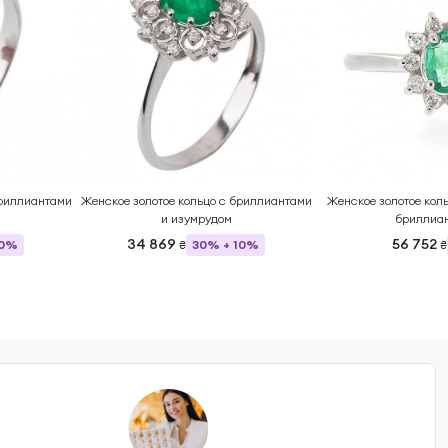
бриллиантами
Женское золотое кольцо с бриллиантами
Женское золотое кол
и изумрудом
бриллиа
34 869
56 752
10%
30% + 10%
₴
₴