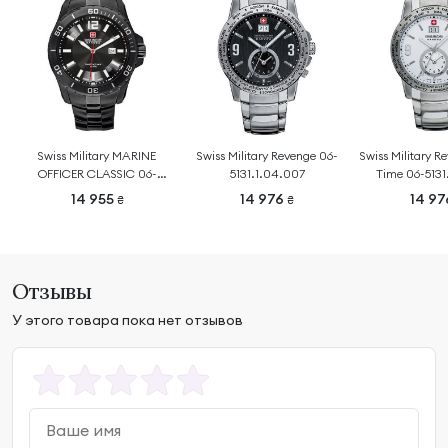
Swiss Military MARINE
Swiss Military Revenge 06-
Swiss Military 
OFFICER CLASSIC 06-
5131.1.04.007
Time 06-5131
5154.13.007
14 955
14 976
14 9
₴
₴
Отзывы
У этого товара пока нет отзывов