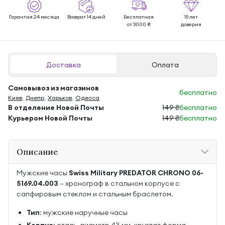
Гарантия 24 месяца
Возврат 14 дней
Бесплатная
15 лет
от 3000 ₴
доверия
Доставка
Оплата
Самовывоз из магазинов
бесплатно
Киев
,
Днепр
,
Харьков
,
Одесса
В отделение Новой Почты
149 ₴
бесплатно
Курьером Новой Почты
149 ₴
бесплатно
Описание
Мужские часы
Swiss Military PREDATOR CHRONO 06-
5169.04.003
— хронограф в стальном корпусе с
сапфировым стеклом и стальным браслетом.
Тип
: мужские наручные часы