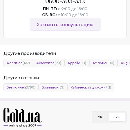
0800-303-332
ПН-ПТ:
с 9:00 до 18:00
СБ-ВС:
с 10:00 до 18:00
Заказать консультацию
Другие производители
Adriatica
(167)
Aerowatch
(90)
Appella
(10)
Atlantic
(100)
Augu
Другие вставки
Без камней
(1790)
Бриллиант
(3)
Кубический цирконий
(1)
УКР
РУС