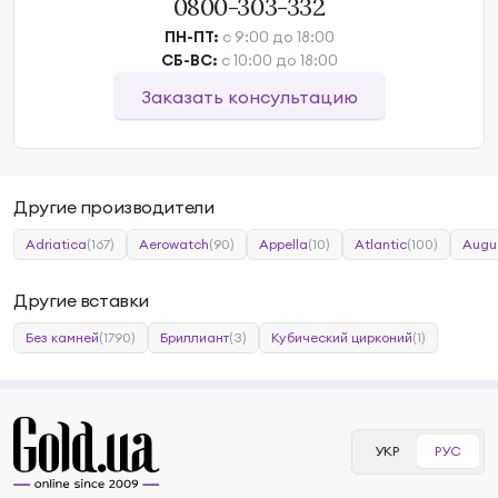
0800-303-332
ПН-ПТ:
с 9:00 до 18:00
СБ-ВС:
с 10:00 до 18:00
Заказать консультацию
Другие производители
Adriatica
(167)
Aerowatch
(90)
Appella
(10)
Atlantic
(100)
Augu
Другие вставки
Без камней
(1790)
Бриллиант
(3)
Кубический цирконий
(1)
УКР
РУС