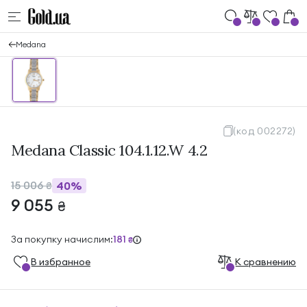
Medana
(код 002272)
Medana Classic 104.1.12.W 4.2
15 006
40%
₴
9 055
₴
За покупку начислим:
181
₴
В избранноe
К сравнению