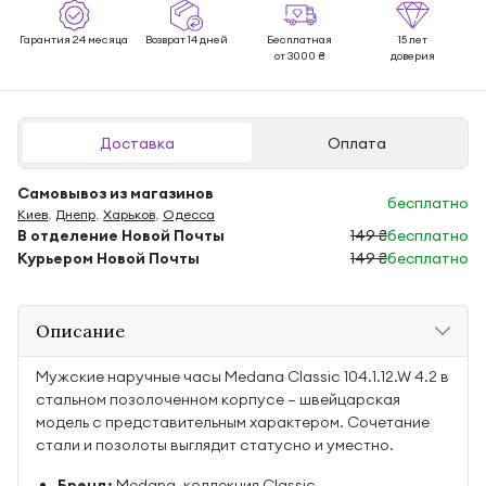
Гарантия 24 месяца
Возврат 14 дней
Бесплатная
15 лет
от 3000 ₴
доверия
Доставка
Оплата
Самовывоз из магазинов
бесплатно
Киев
,
Днепр
,
Харьков
,
Одесса
В отделение Новой Почты
149 ₴
бесплатно
Курьером Новой Почты
149 ₴
бесплатно
Описание
Мужские наручные часы Medana Classic 104.1.12.W 4.2 в
стальном позолоченном корпусе — швейцарская
модель с представительным характером. Сочетание
стали и позолоты выглядит статусно и уместно.
Бренд:
Medana, коллекция Classic