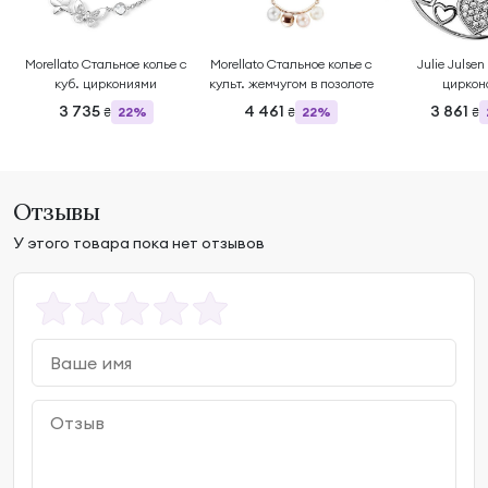
Morellato Стальное колье с
Morellato Стальное колье с
Julie Julsen
куб. циркониями
культ. жемчугом в позолоте
циркон
3 735
4 461
3 861
22%
22%
₴
₴
₴
Отзывы
У этого товара пока нет отзывов