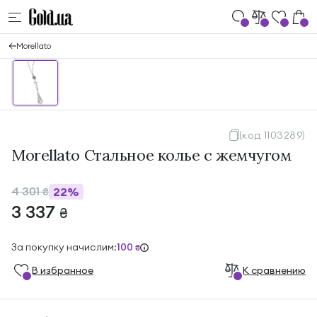
Morellato
(код 1103289)
Morellato Стальное колье с жемчугом
4 301
22%
₴
3 337
₴
За покупку начислим:
100
₴
В избранноe
К сравнению