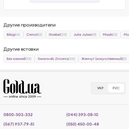
Другие производители
Bibigi
(4)
Cerruti
(2)
Goebel
(23)
Julie Julsen
(5)
Misaki
(3)
Mor
Другие вставки
Без камней
(13)
Swarovski Zirconia
(23)
Жемчуг (искусственный)
(1)
УКР
РУС
0800-303-332
(044) 393-08-10
(067) 937-79-51
(050) 450-00-48