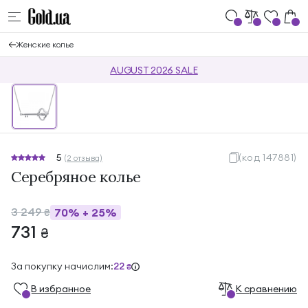
Женские колье
AUGUST 2026 SALE
5
(код 147881)
(2 отзыва)
Серебряное колье
3 249
70%
+
25%
₴
731
₴
За покупку начислим:
22
₴
В избранноe
К сравнению