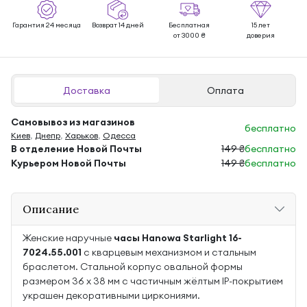
Гарантия 24 месяца
Возврат 14 дней
Бесплатная
15 лет
от 3000 ₴
доверия
Доставка
Оплата
Самовывоз из магазинов
бесплатно
Киев
,
Днепр
,
Харьков
,
Одесса
В отделение Новой Почты
149 ₴
бесплатно
Курьером Новой Почты
149 ₴
бесплатно
Описание
Женские наручные
часы Hanowa Starlight 16-
7024.55.001
с кварцевым механизмом и стальным
браслетом. Стальной корпус овальной формы
размером 36 x 38 мм с частичным жёлтым IP-покрытием
украшен декоративными циркониями.