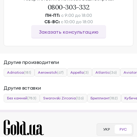
0800-303-332
ПН-ПТ:
с 9:00 до 18:00
СБ-ВС:
с 10:00 до 18:00
Заказать консультацию
Другие производители
Adriatica
(181)
Aerowatch
(67)
Appella
(3)
Atlantic
(36)
Aviator
Другие вставки
Без камней
(783)
Swarovski Zirconia
(126)
Бриллиант
(182)
Кубиче
УКР
РУС