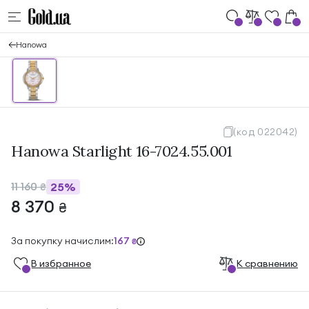
Hanowa
(код 022042)
Hanowa Starlight 16-7024.55.001
11 160
25%
₴
8 370
₴
За покупку начислим:
167
₴
В избранноe
К сравнению