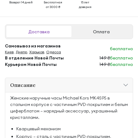
Возврат 14 дней
Бесплатная
15 лет
от 3000 ₴
доверия
Доставка
Оплата
Самовывоз из магазинов
бесплатно
Киев
,
Днепр
,
Харьков
,
Одесса
В отделение Новой Почты
149 ₴
бесплатно
Курьером Новой Почты
149 ₴
бесплатно
Описание
Женские наручные часы Michael Kors MK4595 в
стальном корпусе с частичным PVD-покрытием и белым
циферблатом — нарядный аксессуар, украшенный
кристаллами.
Кварцевый механизм
Корпус — сталь с частичным PVD-покрытием,