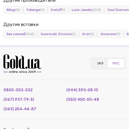
Другие производители
Bibigi
(8)
Faberge
(4)
Korloff
(1)
Lurie Jewelry
(225)
Soul Diamon
Другие вставки
Без камней
(362)
Swarovski Zirconia
(2)
Агат
(2)
Амазонит
(1)
Б
УКР
РУС
0800-303-332
(044) 393-08-10
(067) 937-79-51
(050) 450-00-48
(063) 254-46-87