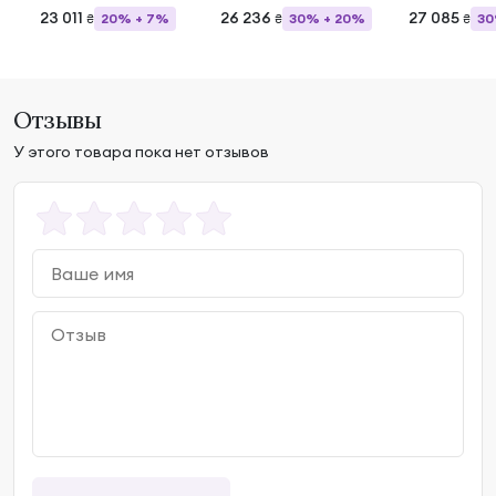
цтринами и топазами
перидотами, цитринами и
и гран
23 011
26 236
27 085
20% + 7%
30% + 20%
30
₴
₴
₴
бриллиантами
Отзывы
У этого товара пока нет отзывов