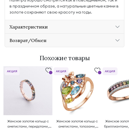
палитра хорошо смотрится как в повседневном, так и
в праздничном образе, а натуральные цветные камни в
золоте сохраняют свою красоту на годы.
Характеристики
Возврат/Обмен
Похожие товары
АКЦИЯ
АКЦИЯ
АКЦИЯ
Женское золотое кольцо с
Женское золотое кольцо с
Женское золот
аметистами, перидотами,
аметистами, топазами,
бриллиантами,