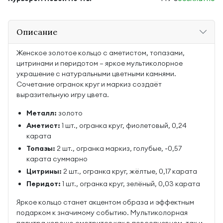
Описание
Женское золотое кольцо с аметистом, топазами,
цитринами и перидотом — яркое мультиколорное
украшение с натуральными цветными камнями.
Сочетание огранок круг и маркиз создаёт
выразительную игру цвета.
Металл:
золото
Аметист:
1 шт., огранка круг, фиолетовый, 0,24
карата
Топазы:
2 шт., огранка маркиз, голубые, ~0,57
карата суммарно
Цитрины:
2 шт., огранка круг, жёлтые, 0,17 карата
Перидот:
1 шт., огранка круг, зелёный, 0,03 карата
Яркое кольцо станет акцентом образа и эффектным
подарком к значимому событию. Мультиколорная