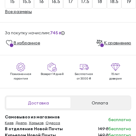
15
15.5
16
16.5
17
17.5
18
18.5
19
Все размеры
За покупку начислим:
745
₴
В избранноe
К сравнению
Пожизненная
Возврат 14 дней
Бесплатная
15 лет
гарантия
от 3000 ₴
доверия
Доставка
Оплата
Самовывоз из магазинов
бесплатно
Киев
,
Днепр
,
Харьков
,
Одесса
В отделение Новой Почты
149 ₴
бесплатно
Курьером Новой Почты
149 ₴
бесплатно