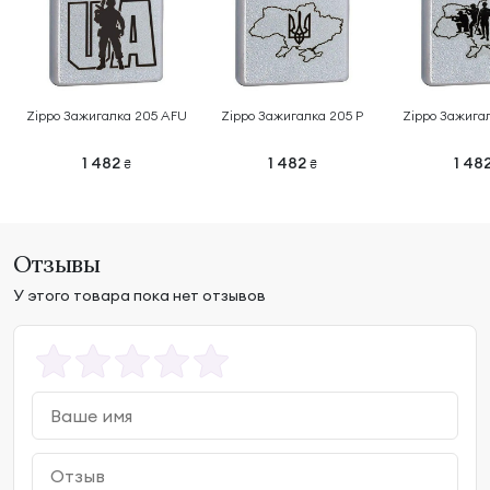
Zippo Зажигалка 205 AFU
Zippo Зажигалка 205 P
Zippo Зажига
1 482
1 482
1 48
₴
₴
Отзывы
У этого товара пока нет отзывов