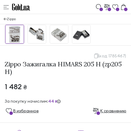
Zippo
(код 1785467)
Zippo Зажигалка HIMARS 205 H (zp205
H)
1 482
₴
За покупку начислим:
44
₴
В избранноe
К сравнению