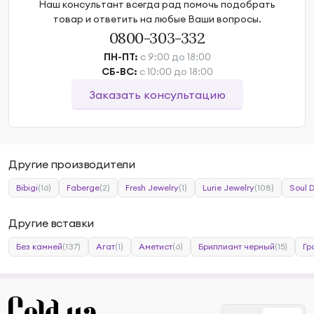
Наш консультант всегда рад помочь подобрать
товар и ответить на любые Ваши вопросы.
0800-303-332
ПН-ПТ:
с 9:00 до 18:00
СБ-ВС:
с 10:00 до 18:00
Заказать консультацию
Другие производители
Bibigi
(16)
Faberge
(2)
Fresh Jewelry
(1)
Lurie Jewelry
(108)
Soul 
Другие вставки
Без камней
(137)
Агат
(1)
Аметист
(6)
Бриллиант черный
(15)
Гр