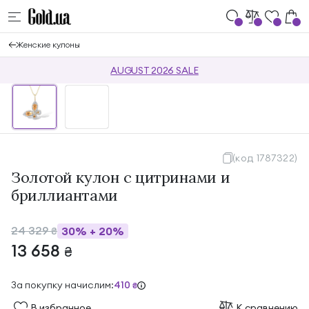
Женские кулоны
AUGUST 2026 SALE
(код 1787322)
Золотой кулон с цитринами и
бриллиантами
24 329
30%
+
20%
₴
13 658
₴
За покупку начислим:
410
₴
В избранноe
К сравнению