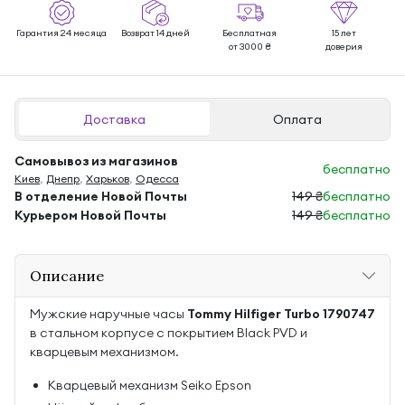
Гарантия 24 месяца
Возврат 14 дней
Бесплатная
15 лет
от 3000 ₴
доверия
Доставка
Оплата
Самовывоз из магазинов
бесплатно
Киев
,
Днепр
,
Харьков
,
Одесса
В отделение Новой Почты
149 ₴
бесплатно
Курьером Новой Почты
149 ₴
бесплатно
Описание
Мужские наручные часы
Tommy Hilfiger Turbo 1790747
в стальном корпусе с покрытием Black PVD и
кварцевым механизмом.
Кварцевый механизм Seiko Epson