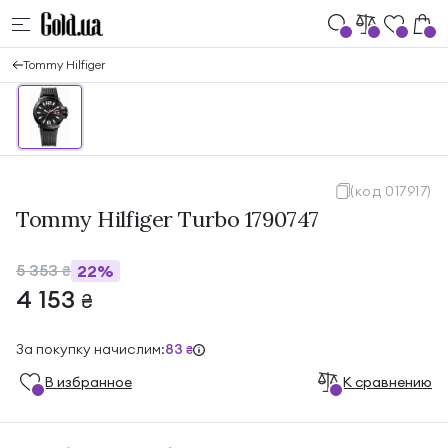
Tommy Hilfiger
(код 017917)
Tommy Hilfiger Turbo 1790747
5 353
22%
₴
4 153
₴
За покупку начислим:
83
₴
В избранноe
К сравнению