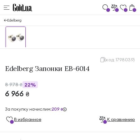
Edelberg
(код 1798039)
Edelberg Запонки EB-6014
8 978
22%
₴
6 966
₴
За покупку начислим:
209
₴
В избранноe
К сравнению