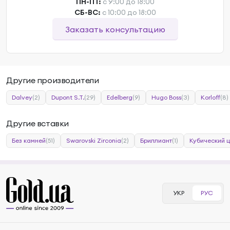
ПН-ПТ:
с 9:00 до 18:00
СБ-ВС:
с 10:00 до 18:00
Заказать консультацию
Другие производители
Dalvey
(2)
Dupont S.T.
(29)
Edelberg
(9)
Hugo Boss
(3)
Korloff
(8)
Другие вставки
Без камней
(51)
Swarovski Zirconia
(2)
Бриллиант
(1)
Кубический 
УКР
РУС