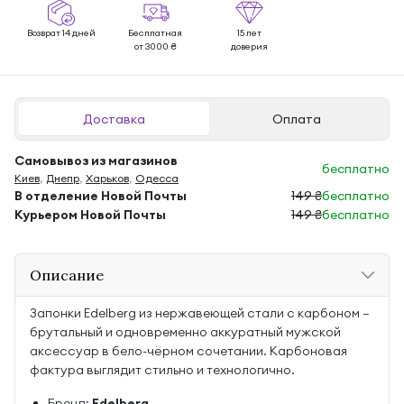
Возврат 14 дней
Бесплатная
15 лет
от 3000 ₴
доверия
Доставка
Оплата
Самовывоз из магазинов
бесплатно
Киев
,
Днепр
,
Харьков
,
Одесса
В отделение Новой Почты
149 ₴
бесплатно
Курьером Новой Почты
149 ₴
бесплатно
Описание
Запонки Edelberg из нержавеющей стали с карбоном —
брутальный и одновременно аккуратный мужской
аксессуар в бело-чёрном сочетании. Карбоновая
фактура выглядит стильно и технологично.
Бренд:
Edelberg