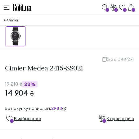
Cimier
(код 041927)
Cimier Medea 2415-SS021
19 210
22%
₴
14 904
₴
За покупку начислим:
298
₴
В избранноe
К сравнению