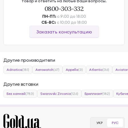
товар и ответить на любые Ваши вопросы.
0800-303-332
ПН-ПТ:
с 9:00 до 18:00
СБ-ВС:
с 10:00 до 18:00
Заказать консультацию
Другие производители
Adriatica
(181)
Aerowatch
(67)
Appella
(3)
Atlantic
(36)
Aviator
Другие вставки
Без камней
(783)
Swarovski Zirconia
(126)
Бриллиант
(182)
Кубиче
УКР
РУС