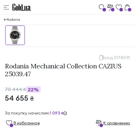
Rodania
(код 017809)
Rodania Mechanical Collection CAZIUS
25039.47
70 444
22%
₴
54 655
₴
За покупку начислим:
1 093
₴
В избранноe
К сравнению