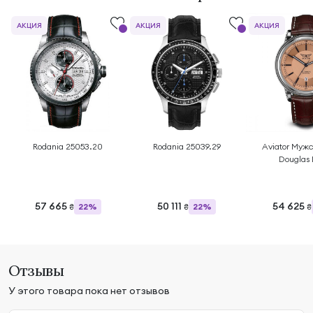
АКЦИЯ
АКЦИЯ
АКЦИЯ
Rodania 25053.20
Rodania 25039.29
Aviator Муж
Douglas
V.3.32.0
57 665
50 111
54 625
22%
22%
₴
₴
₴
Отзывы
У этого товара пока нет отзывов