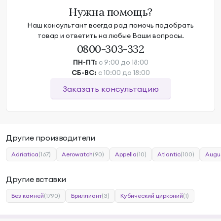
Нужна помощь?
Наш консультант всегда рад помочь подобрать
товар и ответить на любые Ваши вопросы.
0800-303-332
ПН-ПТ:
с 9:00 до 18:00
СБ-ВС:
с 10:00 до 18:00
Заказать консультацию
Другие производители
Adriatica
(167)
Aerowatch
(90)
Appella
(10)
Atlantic
(100)
Augu
Другие вставки
Без камней
(1790)
Бриллиант
(3)
Кубический цирконий
(1)