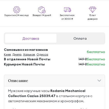
Гарантия 24 месяца
Возврат 14 дней
Бесплатная
15 лет
от 3000 ₴
доверия
Доставка
Оплата
Самовывоз из магазинов
бесплатно
Киев
,
Днепр
,
Харьков
,
Одесса
В отделение Новой Почты
149 ₴
бесплатно
Курьером Новой Почты
149 ₴
бесплатно
Описание
Мужские наручные часы
Rodania Mechanical
Collection Cazius 25039.47
в стальном корпусе с
автоматическим механизмом и хронографом.