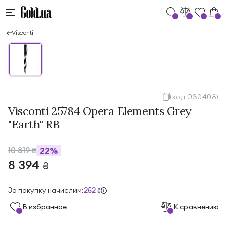
Visconti
(код 030408)
Visconti 25784 Opera Elements Grey
"Earth" RB
10 819
22%
₴
8 394
₴
За покупку начислим:
252
₴
В избранноe
К сравнению