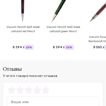
Visconti 38429 Wall street
Visconti 38428 Wall street
celluloid red Pencil
celluloid green Pencil
Visconti Руч
Rembrandt K
8 394
8 394
8 550
22%
22%
₴
₴
₴
Отзывы
У этого товара пока нет отзывов