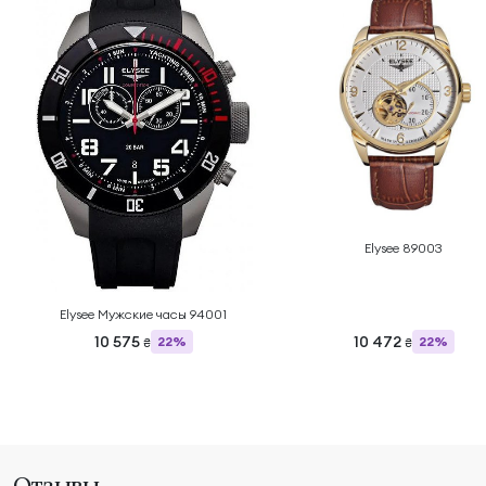
Elysee 89003
Elysee Мужские часы 94001
10 575
10 472
22%
22%
₴
₴
Отзывы