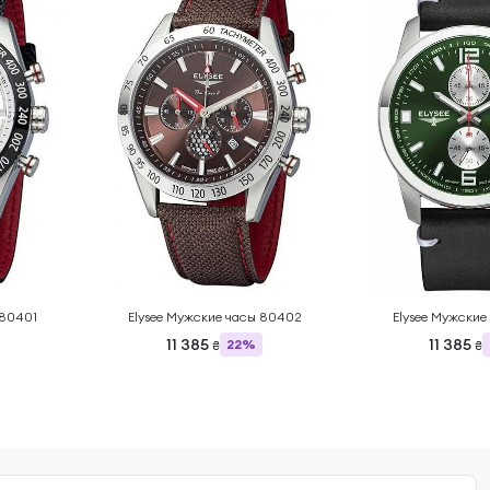
 80401
Elysee Мужские часы 80402
Elysee Мужские
11 385
11 385
22%
₴
₴