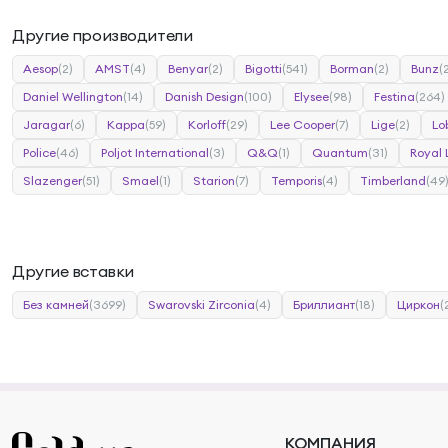
Другие производители
Aesop
(2)
AMST
(4)
Benyar
(2)
Bigotti
(541)
Borman
(2)
Bunz
(
Daniel Wellington
(14)
Danish Design
(100)
Elysee
(98)
Festina
(264)
Jaragar
(6)
Kappa
(59)
Korloff
(29)
Lee Cooper
(7)
Lige
(2)
Lo
Police
(46)
Poljot International
(3)
Q&Q
(1)
Quantum
(31)
Royal
Slazenger
(51)
Smael
(1)
Starion
(7)
Temporis
(4)
Timberland
(49
Другие вставки
Без камней
(3699)
Swarovski Zirconia
(4)
Бриллиант
(18)
Циркон
(
КОМПАНИЯ