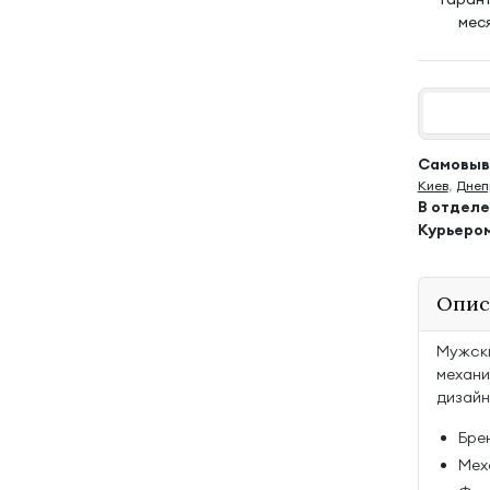
мес
Самовыво
Киев
,
Днеп
В отдел
Курьеро
Опис
Мужски
механи
дизайн
Брен
Мех