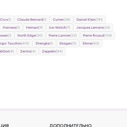
Civo
(1)
Claude Bernard
(1)
Curren
(28)
Daniel Klein
(741)
Hanowa
(1)
Hemsut
(9)
Ice-Watch
(7)
Jacques Lemans
(63)
xxen
(1)
North Edge
(30)
Pierre Lannier
(23)
Pierre Ricaud
(134)
rgio Tacchini
(413)
Shengke
(1)
Skagen
(11)
Skmei
(43)
shDoit
(4)
Zentra
(4)
Zeppelin
(84)
ЦИЯ
ДОПОЛНИТЕЛЬНО