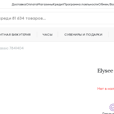
Доставка
Оплата
Магазины
Кредит
Программа лояльности
Обмен/Во
ИТНАЯ БИЖУТЕРИЯ
ЧАСЫ
СУВЕНИРЫ И ПОДАРКИ
lassic 7841404
Elysee
Нет в на
Гаран