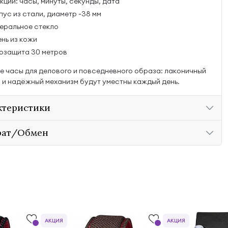
ции: часы, минуты, секунды, дата
пус из стали, диаметр ~38 мм
еральное стекло
нь из кожи
озащита 30 метров
е часы для делового и повседневного образа: лаконичный
 и надёжный механизм будут уместны каждый день.
ктеристики
рат/Обмен
АКЦИЯ
АКЦИЯ