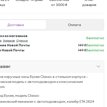
яца
от 3000 ₴
доверия
Доставка
Оплата
з из магазинов
бесплатно
р
,
Харьков
,
Одесса
ение Новой Почты
149 ₴
бесплатно
м Новой Почты
149 ₴
бесплатно
ание
е наручные часы Elysee Classic в стальном корпусе —
ческая модель с автоподзаводом и классическим
ом.
д Elysee, модель Classic
анический механизм с автоподзаводом, калибр ETA 2824