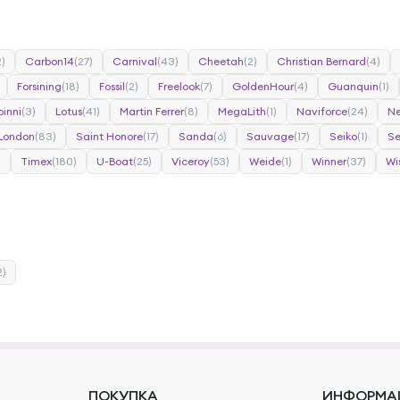
2)
Carbon14
(27)
Carnival
(43)
Cheetah
(2)
Christian Bernard
(4)
Forsining
(18)
Fossil
(2)
Freelook
(7)
GoldenHour
(4)
Guanquin
(1)
binni
(3)
Lotus
(41)
Martin Ferrer
(8)
MegaLith
(1)
Naviforce
(24)
Ne
 London
(83)
Saint Honore
(17)
Sanda
(6)
Sauvage
(17)
Seiko
(1)
Se
)
Timex
(180)
U-Boat
(25)
Viceroy
(53)
Weide
(1)
Winner
(37)
Wi
2)
ПОКУПКА
ИНФОРМА