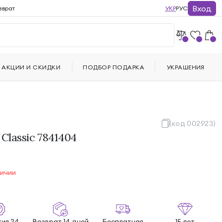
Вход
зврат
УКР
РУС
АКЦИИ И СКИДКИ
ПОДБОР ПОДАРКА
УКРАШЕНИЯ
(код 002923)
 Classic 7841404
личии
тия 24
Возврат 14 дней
Бесплатная
15 лет