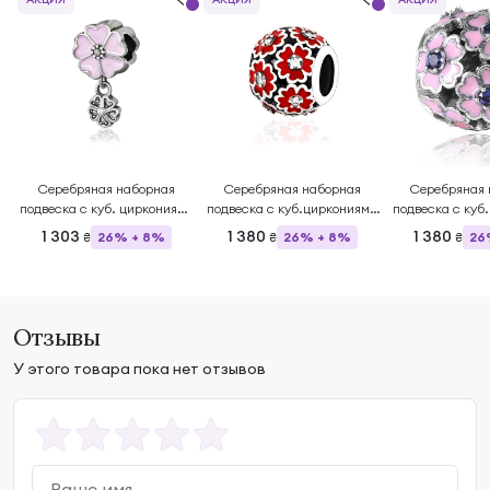
Серебряная наборная
Серебряная наборная
Серебряная 
подвеска с куб. циркониями
подвеска с куб.циркониями
подвеска с куб
и эмалью
и эмалью
и эма
1 303
1 380
1 380
26% + 8%
26% + 8%
26
₴
₴
₴
Отзывы
У этого товара пока нет отзывов