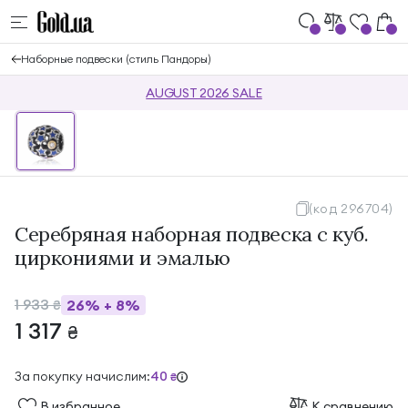
Наборные подвески (стиль Пандоры)
AUGUST 2026 SALE
(код 296704)
Серебряная наборная подвеска с куб.
циркониями и эмалью
1 933
26%
+
8%
₴
1 317
₴
За покупку начислим:
40
₴
В избранноe
К сравнению