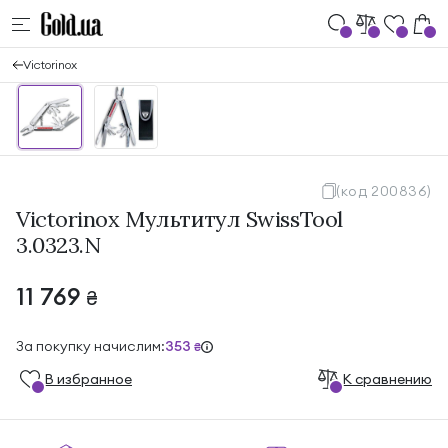
Victorinox
(код 200836)
Victorinox Мультитул SwissTool
3.0323.N
11 769
₴
За покупку начислим:
353
₴
В избранноe
К сравнению