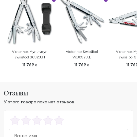
Victorinox Мультитул
Victorinox SwissTool
Victorinox 
Swisstool 30323.H
Vx30323.L
SwissTool 3
11 769
11 769
11 76
₴
₴
Отзывы
У этого товара пока нет отзывов