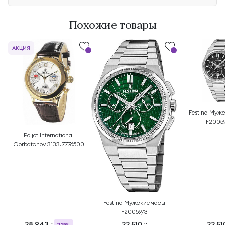
Похожие товары
АКЦИЯ
Festina Муж
F2005
Poljot International
Gorbatchov 3133.7776500
Festina Мужские часы
F20059/3
28 943
22 510
22 5
22%