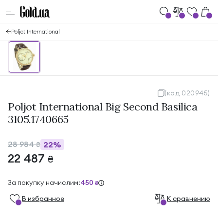
Poljot International
(код 020945)
Poljot International Big Second Basilica
3105.1740665
28 984
22%
₴
22 487
₴
За покупку начислим:
450
₴
В избранноe
К сравнению