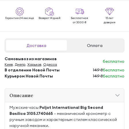
Гарантия 24 месяца
Возврат 14 дней
Бесплатная
15 лет
от 3000 ₴
доверия
Доставка
Оплата
Самовывоз из магазинов
бесплатно
Киев
,
Днепр
,
Харьков
,
Одесса
В отделение Новой Почты
149 ₴
бесплатно
Курьером Новой Почты
149 ₴
бесплатно
Описание
Мужские часы
Poljot International Big Second
Basilica 3105.1740665
— механический хронометр с
ручным заводом и характерным стилем классической
наручной механики.