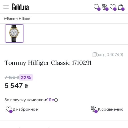
Tommy Hilfiger
(код 040760)
Tommy Hilfiger Classic 1710291
7 150
22%
₴
5 547
₴
За покупку начислим:
111
₴
В избранноe
К сравнению