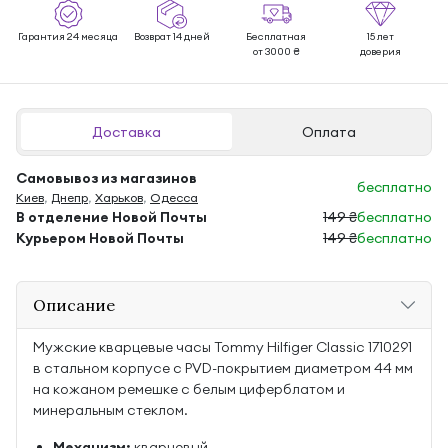
Гарантия 24 месяца
Возврат 14 дней
Бесплатная
15 лет
от 3000 ₴
доверия
Доставка
Оплата
Самовывоз из магазинов
бесплатно
Киев
,
Днепр
,
Харьков
,
Одесса
В отделение Новой Почты
149 ₴
бесплатно
Курьером Новой Почты
149 ₴
бесплатно
Описание
Мужские кварцевые часы Tommy Hilfiger Classic 1710291
в стальном корпусе с PVD-покрытием диаметром 44 мм
на кожаном ремешке с белым циферблатом и
минеральным стеклом.
Механизм:
кварцевый