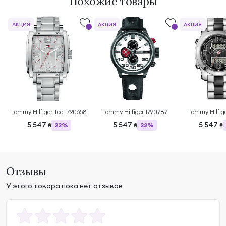
Похожие товары
АКЦИЯ
АКЦИЯ
АКЦИЯ
Tommy Hilfiger Тее 1790658
Tommy Hilfiger 1790787
Tommy Hilfig
5 547
5 547
5 547
22%
22%
₴
₴
₴
Отзывы
У этого товара пока нет отзывов