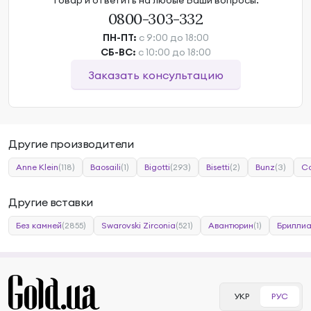
товар и ответить на любые Ваши вопросы.
0800-303-332
ПН-ПТ:
с 9:00 до 18:00
СБ-ВС:
с 10:00 до 18:00
Заказать консультацию
Другие производители
Anne Klein
(118)
Baosaili
(1)
Bigotti
(293)
Bisetti
(2)
Bunz
(3)
Ca
Другие вставки
Без камней
(2855)
Swarovski Zirconia
(521)
Авантюрин
(1)
Бриллиа
УКР
РУС