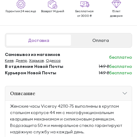
Гарантия 24 месяца
Возврат 14 дней
Бесплатная
15 лет
от 3000 ₴
доверия
Доставка
Оплата
Самовывоз из магазинов
бесплатно
Киев
,
Днепр
,
Харьков
,
Одесса
В отделение Новой Почты
149 ₴
бесплатно
Курьером Новой Почты
149 ₴
бесплатно
Описание
Женские часы Viceroy 42110-75 выполнены в круглом
стальном корпусе 44 мм с многофункциональным
кварцевым механизмом и силиконовым ремешком.
Водозащита 50 м и минеральное стекло гарантируют
надёжную службу на каждый день.