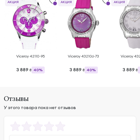
АКЦИЯ
АКЦИЯ
АКЦИЯ
Viceroy 42110-95
Viceroy 432106-73
Viceroy 43
3 889
3 889
3 889
40%
40%
₴
₴
₴
Отзывы
У этого товара пока нет отзывов