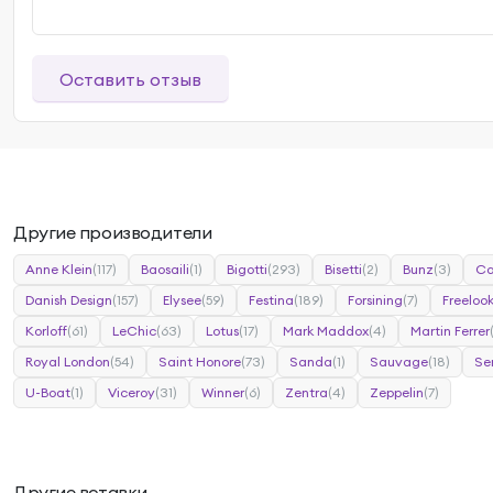
Оставить отзыв
Другие производители
Anne Klein
(117)
Baosaili
(1)
Bigotti
(293)
Bisetti
(2)
Bunz
(3)
Ca
Danish Design
(157)
Elysee
(59)
Festina
(189)
Forsining
(7)
Freeloo
Korloff
(61)
LeChic
(63)
Lotus
(17)
Mark Maddox
(4)
Martin Ferrer
Royal London
(54)
Saint Honore
(73)
Sanda
(1)
Sauvage
(18)
Se
U-Boat
(1)
Viceroy
(31)
Winner
(6)
Zentra
(4)
Zeppelin
(7)
Другие вставки