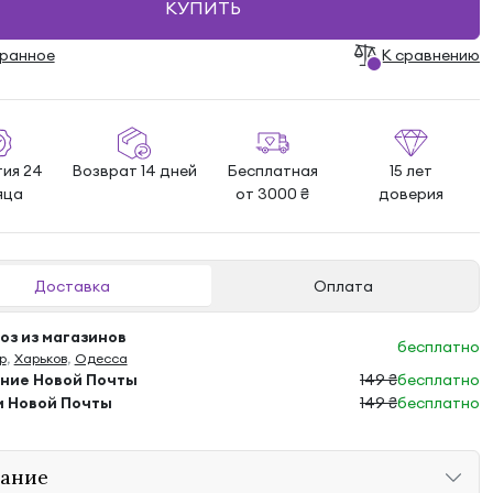
КУПИТЬ
бранноe
К сравнению
тия 24
Возврат 14 дней
Бесплатная
15 лет
яца
от 3000 ₴
доверия
Доставка
Оплата
з из магазинов
бесплатно
р
,
Харьков
,
Одесса
ение Новой Почты
149 ₴
бесплатно
м Новой Почты
149 ₴
бесплатно
ание