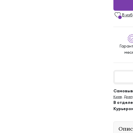
В из
Гаран
мес
Самовыво
Киев
,
Днеп
В отдел
Курьеро
Опис