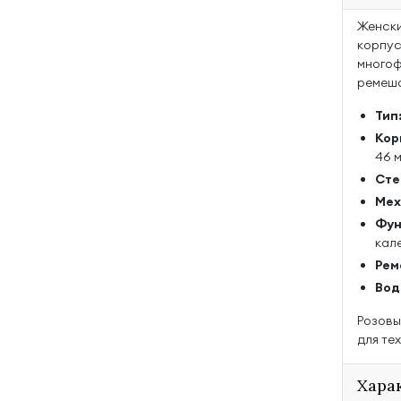
Женски
корпус
многоф
ремешо
Тип
Кор
46 
Сте
Мех
Фун
кал
Рем
Вод
Розовы
для те
Хара