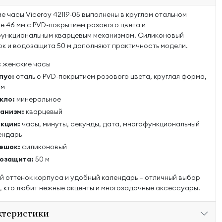
е часы Viceroy 42119-05 выполнены в круглом стальном
е 46 мм с PVD-покрытием розового цвета и
ункциональным кварцевым механизмом. Силиконовый
к и водозащита 50 м дополняют практичность модели.
:
женские часы
пус:
сталь с PVD-покрытием розового цвета, круглая форма,
мм
кло:
минеральное
анизм:
кварцевый
кции:
часы, минуты, секунды, дата, многофункциональный
ендарь
ешок:
силиконовый
озащита:
50 м
й оттенок корпуса и удобный календарь — отличный выбор
х, кто любит нежные акценты и многозадачные аксессуары.
ктеристики