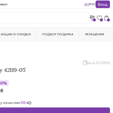
Вход
зврат
УКР
РУС
АКЦИИ И СКИДКИ
ПОДБОР ПОДАРКА
УКРАШЕНИЯ
(код 027955)
y 42119-05
40%
3
₴
ку начислим:
110
₴