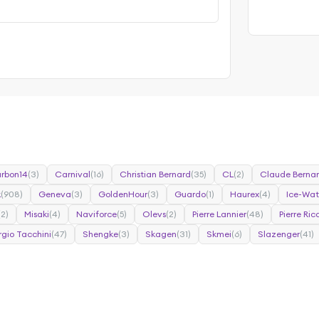
rbon14
(3)
Carnival
(16)
Christian Bernard
(35)
CL
(2)
Claude Berna
k
(908)
Geneva
(3)
GoldenHour
(3)
Guardo
(1)
Haurex
(4)
Ice-Wa
(2)
Misaki
(4)
Naviforce
(5)
Olevs
(2)
Pierre Lannier
(48)
Pierre Ri
rgio Tacchini
(47)
Shengke
(3)
Skagen
(31)
Skmei
(6)
Slazenger
(41)