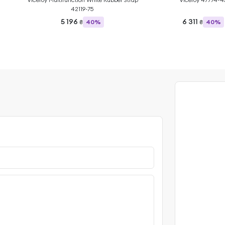
42119-75
5 196
6 311
40%
40%
₴
₴