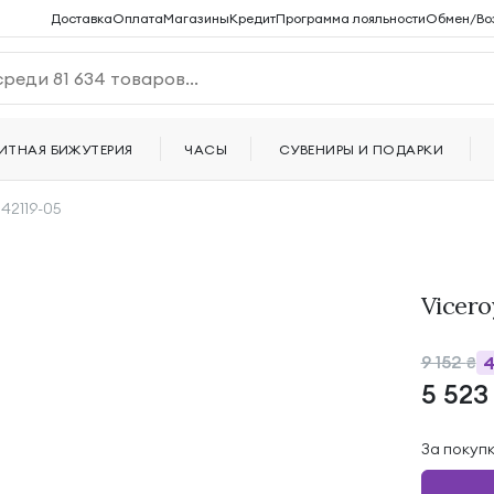
Доставка
Оплата
Магазины
Кредит
Программа лояльности
Обмен/Во
ИТНАЯ БИЖУТЕРИЯ
ЧАСЫ
СУВЕНИРЫ И ПОДАРКИ
 42119-05
Vicero
9 152
₴
5 52
За покуп