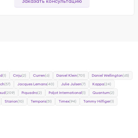
Заказать консультацию
rd
(1)
Crrju
(2)
Curren
(6)
Daniel Klein
(701)
Daniel Wellington
(65)
tch
(57)
Jacques Lemans
(40)
Julie Julsen
(7)
Kappa
(24)
caud
(209)
Piquadro
(2)
Poljot International
(1)
Quantum
(2)
Starion
(10)
Temporis
(51)
Timex
(94)
Tommy Hilfiger
(1)