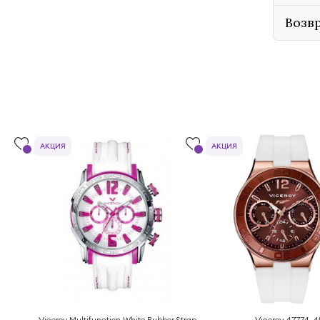
Возв
АКЦИЯ
АКЦИЯ
Viceroy Multifunction White Rubber Strap
Viceroy 47774-4