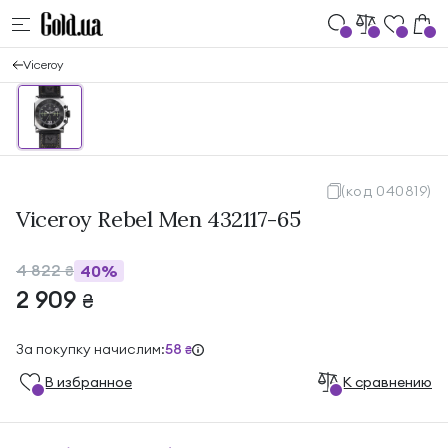
Viceroy
(код 040819)
Viceroy Rebel Men 432117-65
4 822
40%
₴
2 909
₴
За покупку начислим:
58
₴
В избранноe
К сравнению