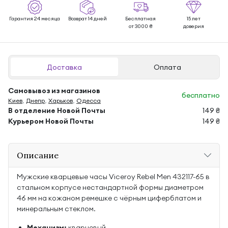
Гарантия 24 месяца
Возврат 14 дней
Бесплатная
15 лет
от 3000 ₴
доверия
Доставка
Оплата
Самовывоз из магазинов
бесплатно
Киев
,
Днепр
,
Харьков
,
Одесса
В отделение Новой Почты
149 ₴
Курьером Новой Почты
149 ₴
Описание
Мужские кварцевые часы Viceroy Rebel Men 432117-65 в
стальном корпусе нестандартной формы диаметром
46 мм на кожаном ремешке с чёрным циферблатом и
минеральным стеклом.
Механизм:
кварцевый