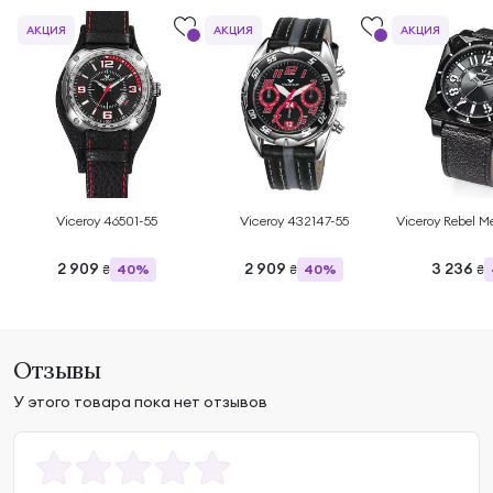
АКЦИЯ
АКЦИЯ
АКЦИЯ
Viceroy 46501-55
Viceroy 432147-55
Viceroy Rebel M
2 909
2 909
3 236
40%
40%
₴
₴
₴
Отзывы
У этого товара пока нет отзывов