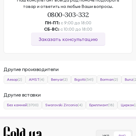
Наш консультант всегда рад помочь подобрать
товар и ответить на любые Ваши вопросы.
0800-303-332
ПН-ПТ:
с 9:00 до 18:00
СБ-ВС:
с 10:00 до 18:00
Заказать консультацию
Другие производители
Aesop
(2)
AMST
(4)
Benyar
(2)
Bigotti
(541)
Borman
(2)
Bunz
(
Другие вставки
Без камней
(3700)
Swarovski Zirconia
(4)
Бриллиант
(18)
Циркон
(
УКР
РУС