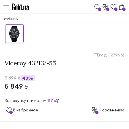
Viceroy
(код 027966)
Viceroy 432137-55
9 694
40%
₴
5 849
₴
За покупку начислим:
117
₴
В избранноe
К сравнению