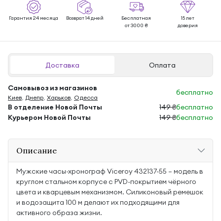
Гарантия 24 месяца
Возврат 14 дней
Бесплатная
15 лет
от 3000 ₴
доверия
Доставка
Оплата
Самовывоз из магазинов
бесплатно
Киев
,
Днепр
,
Харьков
,
Одесса
В отделение Новой Почты
149 ₴
бесплатно
Курьером Новой Почты
149 ₴
бесплатно
Описание
Мужские часы-хронограф Viceroy 432137-55 — модель в
круглом стальном корпусе с PVD-покрытием чёрного
цвета и кварцевым механизмом. Силиконовый ремешок
и водозащита 100 м делают их подходящими для
активного образа жизни.