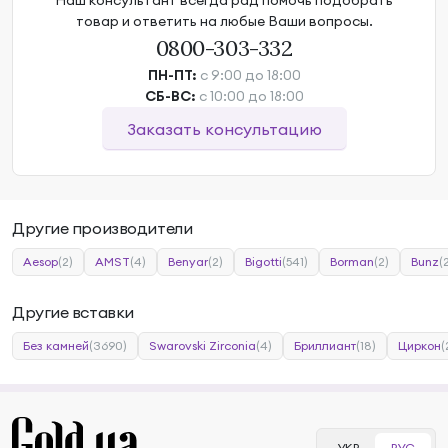
Наш консультант всегда рад помочь подобрать
товар и ответить на любые Ваши вопросы.
0800-303-332
ПН-ПТ:
с 9:00 до 18:00
СБ-ВС:
с 10:00 до 18:00
Заказать консультацию
Другие производители
Aesop
(2)
AMST
(4)
Benyar
(2)
Bigotti
(541)
Borman
(2)
Bunz
(
Другие вставки
Без камней
(3690)
Swarovski Zirconia
(4)
Бриллиант
(18)
Циркон
(
УКР
РУС