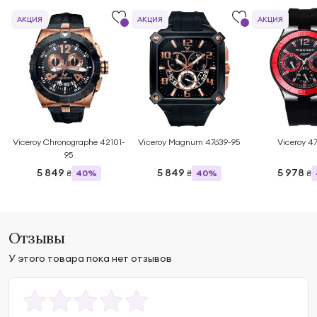
АКЦИЯ
АКЦИЯ
АКЦИЯ
Viceroy Chronographe 42101-
Viceroy Magnum 47639-95
Viceroy 4
95
5 849
5 849
5 978
40%
40%
₴
₴
₴
Отзывы
У этого товара пока нет отзывов