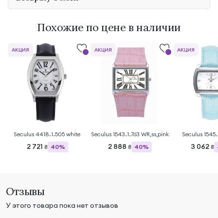
Похожие по цене в наличии
АКЦИЯ
АКЦИЯ
АКЦИЯ
Seculus 4418.1.505 white
Seculus 1543.1.763 WR,ss,pink
Seculus 1545.
2 721
2 888
3 062
40%
40%
₴
₴
₴
Отзывы
У этого товара пока нет отзывов