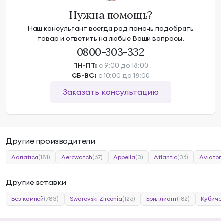
Нужна помощь?
Наш консультант всегда рад помочь подобрать
товар и ответить на любые Ваши вопросы.
0800-303-332
ПН-ПТ:
с 9:00 до 18:00
СБ-ВС:
с 10:00 до 18:00
Заказать консультацию
Другие производители
Adriatica
(181)
Aerowatch
(67)
Appella
(3)
Atlantic
(36)
Aviator
Другие вставки
Без камней
(783)
Swarovski Zirconia
(126)
Бриллиант
(182)
Кубиче