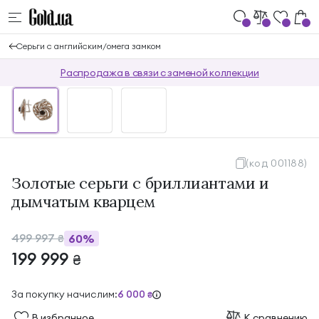
Серьги с английским/омега замком
Распродажа в связи с заменой коллекции
(код 001188)
Золотые серьги с бриллиантами и
дымчатым кварцем
499 997
60%
₴
199 999
₴
За покупку начислим:
6 000
₴
В избранноe
К сравнению