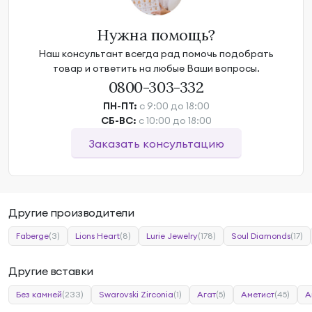
Нужна помощь?
Наш консультант всегда рад помочь подобрать
товар и ответить на любые Ваши вопросы.
0800-303-332
ПН-ПТ:
с 9:00 до 18:00
СБ-ВС:
с 10:00 до 18:00
Заказать консультацию
Другие производители
Faberge
(3)
Lions Heart
(8)
Lurie Jewelry
(178)
Soul Diamonds
(17)
Другие вставки
Без камней
(233)
Swarovski Zirconia
(1)
Агат
(5)
Аметист
(45)
А