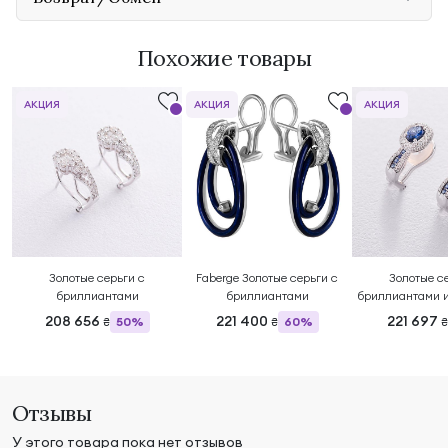
Похожие товары
АКЦИЯ
АКЦИЯ
АКЦИЯ
Золотые серьги с
Faberge Золотые серьги с
Золотые с
бриллиантами
бриллиантами
бриллиантами 
208 656
221 400
221 697
50%
60%
₴
₴
₴
Отзывы
У этого товара пока нет отзывов