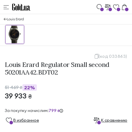
Louis Erard
(код 033863)
Louis Erard Regulator Small second
50201AA42.BDT02
51 469
22%
₴
39 933
₴
За покупку начислим:
799
₴
В избранноe
К сравнению