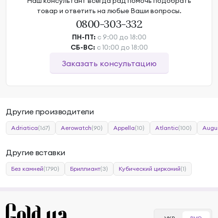
Наш консультант всегда рад помочь подобрать
товар и ответить на любые Ваши вопросы.
0800-303-332
ПН-ПТ:
с 9:00 до 18:00
СБ-ВС:
с 10:00 до 18:00
Заказать консультацию
Другие производители
Adriatica
(167)
Aerowatch
(90)
Appella
(10)
Atlantic
(100)
Augu
Другие вставки
Без камней
(1790)
Бриллиант
(3)
Кубический цирконий
(1)