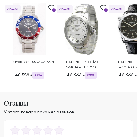
АКЦИЯ
АКЦИЯ
АКЦИЯ
Louis Erard 65403AA02.BRM
Louis Erard Sportive
Louis Erard 
59401AA01.BDV01
59401AA02
40 559
46 666
46 666
22%
22%
₴
₴
₴
Отзывы
У этого товара пока нет отзывов