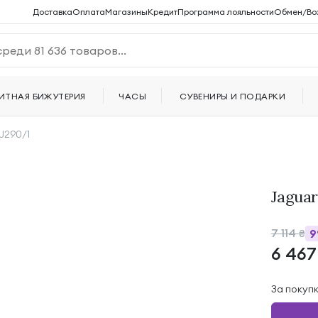
Доставка
Оплата
Магазины
Кредит
Программа лояльности
Обмен/Во
ИТНАЯ БИЖУТЕРИЯ
ЧАСЫ
СУВЕНИРЫ И ПОДАРКИ
J290/1
Jaguar
7 114
₴
6 46
За покуп