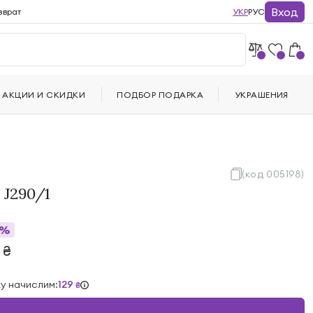
Вход
зврат
УКР
РУС
АКЦИИ И СКИДКИ
ПОДБОР ПОДАРКА
УКРАШЕНИЯ
(код 005198)
 J290/1
9%
7
₴
ку начислим:
129
₴