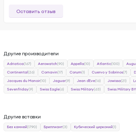
Оставить отзыв
Другие производители
Adriatica
(167)
Aerowatch
(90)
Appella
(10)
Atlantic
(100)
Augu
Continental
(26)
Cornavin
(17)
Corum
(1)
Cuervo y Sobrinos
(7)
Jacques du Manoir
(10)
Jaguar
(9)
Jean d`Eve
(16)
Jowissa
(21)
L
Sevenfriday
(9)
Swiss Eagle
(6)
Swiss Military
(63)
Swiss Military BY
Другие вставки
Без камней
(1790)
Бриллиант
(3)
Кубический цирконий
(1)