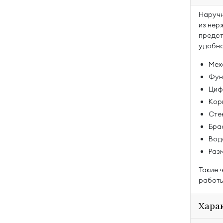
Наручн
из нер
предст
удобно
Мех
Функ
Циф
Кор
Сте
Бра
Вод
Раз
Такие 
работы
Хара