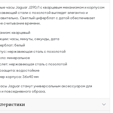
ые часы Jaguar J290/1 с кварцевым механизмом и корпусом
жавеющей стали с позолотой выглядят элегантно и
авительно. Светлый циферблат с датой обеспечивает
е считывание времени.
анизм: кварцевый
ции: часы, минуты, секунды, дата
ерблат: белый
пус: нержавеющая сталь с позолотой
кло: минеральное
слет: нержавеющая сталь с позолотой
озащита: водостойкие
мер корпуса: 36х40 мм
часы Jaguar станут универсальным аксессуаром для
 и повседневного образа.
ктеристики