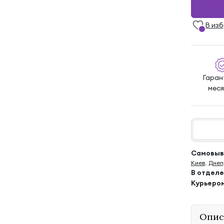
В из
Гарант
мес
Самовыво
Киев
,
Днеп
В отдел
Курьеро
Опис