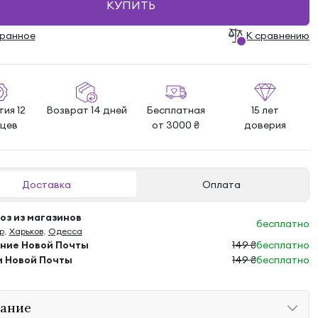
КУПИТЬ
бранноe
К сравнению
ия 12
Возврат 14 дней
Бесплатная
15 лет
яцев
от 3000 ₴
доверия
Доставка
Оплата
з из магазинов
бесплатно
р
,
Харьков
,
Одесса
ение Новой Почты
149 ₴
бесплатно
м Новой Почты
149 ₴
бесплатно
ание