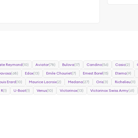
ste Reymond
(10)
Aviator
(78)
Bulova
(17)
Candino
(56)
Casio
(2)
Davosa
(68)
Edox
(13)
Emile Chouriet
(7)
Ernest Borel
(15)
Eterna
(9)
ouis Erard
(10)
Maurice Lacroix
(2)
Medana
(27)
Oris
(3)
Richelieu
(11)
 R
(1)
U-Boat
(1)
Venus
(10)
Victorinox
(13)
Victorinox Swiss Army
(61)