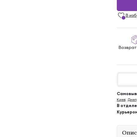
В из
Возврат
Самовыво
Киев
,
Днеп
В отдел
Курьеро
Опис