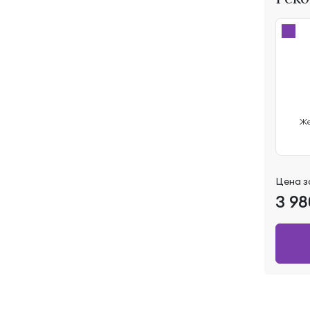
Же
Цена 
3 9