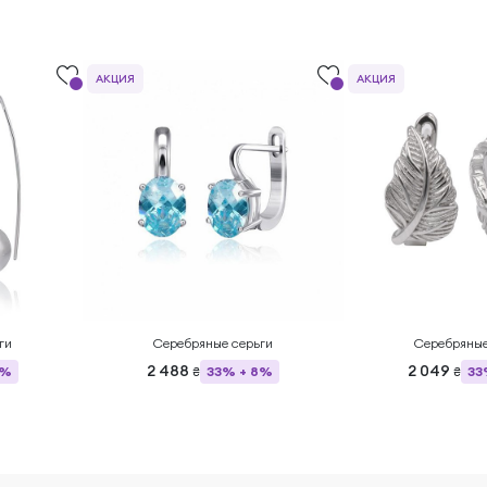
АКЦИЯ
АКЦИЯ
ги
Серебряные серьги
Серебряные
2 488
2 049
8%
33% + 8%
33
₴
₴