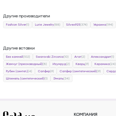
Другие производители
Fashion Silver
(1)
Lurie Jewelry
(88)
Silvex925
(374)
Украина
(194)
Другие вставки
Без камней
(102)
Swarovski Zirconia
(10)
Агат
(2)
Александрит
(1)
Жемчуг (пресноводный)
(8)
Изумруд
(2)
Кварц
(9)
Керамика
(24)
Рубин (синтет.)
(4)
Сапфир
(9)
Сапфир (синтетический)
(9)
Сердо
Шпинель (синтетический)
(1)
Эмаль
(34)
КОМПАНИЯ