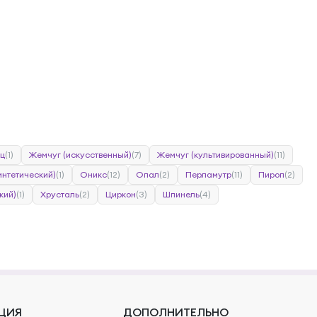
ц
(1)
Жемчуг (искусственный)
(7)
Жемчуг (культивированный)
(11)
интетический)
(1)
Оникс
(12)
Опал
(2)
Перламутр
(11)
Пироп
(2)
кий)
(1)
Хрусталь
(2)
Циркон
(3)
Шпинель
(4)
ЦИЯ
ДОПОЛНИТЕЛЬНО