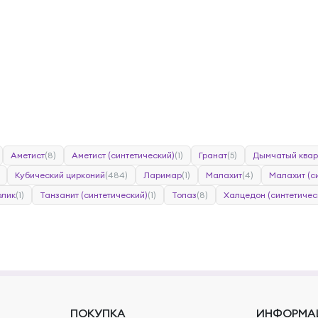
Аметист
(8)
Аметист (синтетический)
(1)
Гранат
(5)
Дымчатый квар
Кубический цирконий
(484)
Ларимар
(1)
Малахит
(4)
Малахит (с
лик
(1)
Танзанит (синтетический)
(1)
Топаз
(8)
Халцедон (синтетичес
ПОКУПКА
ИНФОРМА