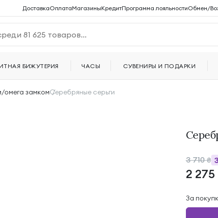
Доставка
Оплата
Магазины
Кредит
Программа лояльности
Обмен/Во
ИТНАЯ БИЖУТЕРИЯ
ЧАСЫ
СУВЕНИРЫ И ПОДАРКИ
м/омега замком
Серебряные серьги
Сереб
3 710
₴
2 275
За покуп