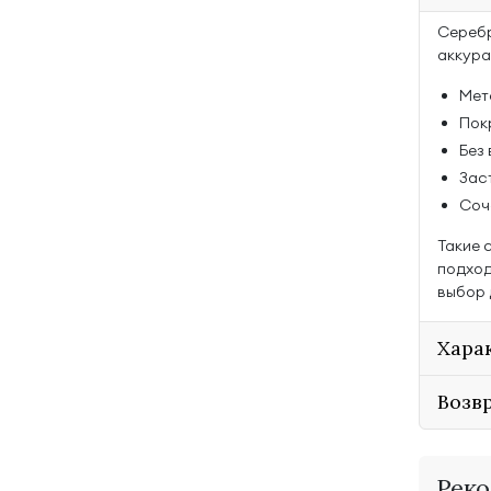
Серебр
аккура
Мет
Покр
Без
Зас
Соч
Такие 
подход
выбор 
Хара
Возв
Реко