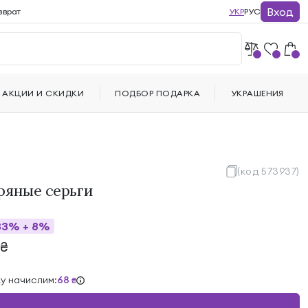
Вход
зврат
УКР
РУС
АКЦИИ И СКИДКИ
ПОДБОР ПОДАРКА
УКРАШЕНИЯ
(код 573937)
ряные серьги
33%
+
8%
₴
ку начислим:
68
₴