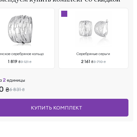
нское серебряное кольцо
Серебряные серьги
1 819
2 161
3 121
3 710
₴
₴
₴
₴
2
за
единицы
80
₴
6 831
₴
КУПИТЬ КОМПЛЕКТ