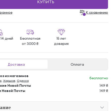
КУПИТЬ
бранноe
К сравнению
 14 дней
Бесплатная
15 лет
от 3000 ₴
доверия
Доставка
Оплата
з из магазинов
бесплатно
р
,
Харьков
,
Одесса
ение Новой Почты
149 ₴
м Новой Почты
149 ₴
ание