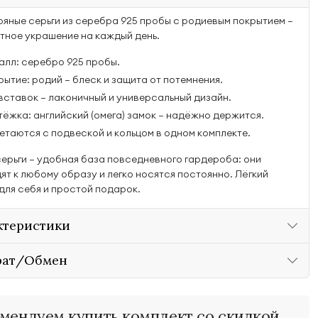
яные серьги из серебра 925 пробы с родиевым покрытием —
тное украшение на каждый день.
алл: серебро 925 пробы.
ытие: родий — блеск и защита от потемнения.
 вставок — лаконичный и универсальный дизайн.
тёжка: английский (омега) замок — надёжно держится.
етаются с подвеской и кольцом в одном комплекте.
серьги — удобная база повседневного гардероба: они
ят к любому образу и легко носятся постоянно. Лёгкий
для себя и простой подарок.
ктеристики
рат/Обмен
мендуем купить комплект со скидкой